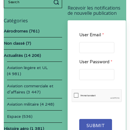
for:
Recevoir les notifications
de nouvelle publication
Catégories
Aérodromes
(761)
User Email
*
Non classé
(7)
Actualités
(14 206)
User Password
*
Aviation légère et UL
(4 981)
Aviation commerciale et
d'affaires
(3 447)
Aviation militaire
(4 248)
Espace
(536)
SUBMIT
Histoire aéro
(1 381)