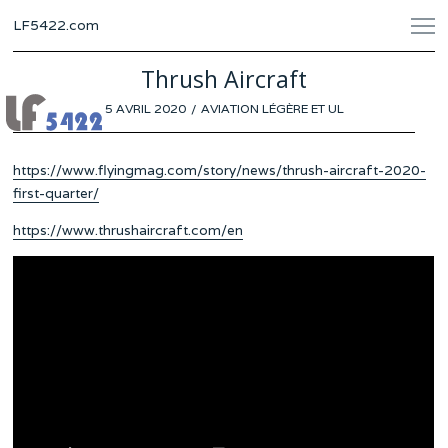
LF5422.com
Thrush Aircraft
POSTED
5 AVRIL 2020
AVIATION LÉGÈRE ET UL
ON
https://www.flyingmag.com/story/news/thrush-aircraft-2020-
first-quarter/
https://www.thrushaircraft.com/en