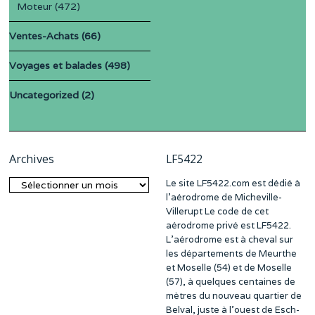
Moteur
(472)
Ventes-Achats
(66)
Voyages et balades
(498)
Uncategorized
(2)
Archives
LF5422
Le site LF5422.com est dédié à
Archives
l’aérodrome de Micheville-
Villerupt Le code de cet
aérodrome privé est LF5422.
L’aérodrome est à cheval sur
les départements de Meurthe
et Moselle (54) et de Moselle
(57), à quelques centaines de
mètres du nouveau quartier de
Belval, juste à l’ouest de Esch-