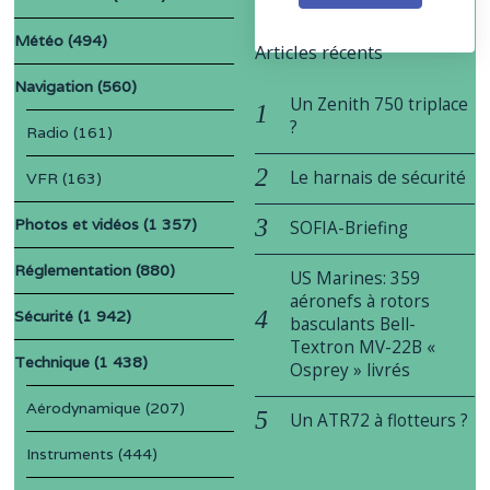
Météo
(494)
Articles récents
Navigation
(560)
Un Zenith 750 triplace
?
Radio
(161)
Le harnais de sécurité
VFR
(163)
Photos et vidéos
(1 357)
SOFIA-Briefing
Réglementation
(880)
US Marines: 359
aéronefs à rotors
Sécurité
(1 942)
basculants Bell-
Textron MV-22B «
Technique
(1 438)
Osprey » livrés
Aérodynamique
(207)
Un ATR72 à flotteurs ?
Instruments
(444)