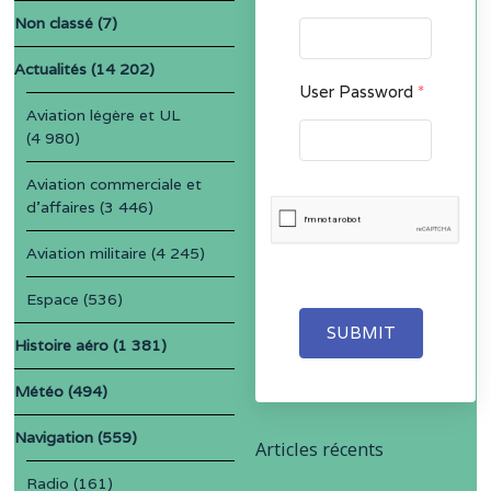
Non classé
(7)
Actualités
(14 202)
User Password
*
Aviation légère et UL
(4 980)
Aviation commerciale et
d'affaires
(3 446)
Aviation militaire
(4 245)
Espace
(536)
SUBMIT
Histoire aéro
(1 381)
Météo
(494)
Navigation
(559)
Articles récents
Radio
(161)