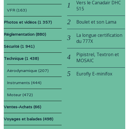
Vers le Canadair DHC
515
VFR
(163)
Boulet et son Lama
Photos et vidéos
(1 357)
Réglementation
(880)
La longue certification
du 777X
Sécurité
(1 941)
Pipistrel, Textron et
Technique
(1 438)
MOSAIC
Aérodynamique
(207)
Eurofly E-minifox
Instruments
(444)
Moteur
(472)
Ventes-Achats
(66)
Voyages et balades
(498)