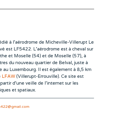
dié à l’aérodrome de Micheville-Villerupt Le
vé est LF5422. L’aérodrome est à cheval sur
he et Moselle (54) et de Moselle (57), à
es du nouveau quartier de Belval, juste à
te au Luxembourg. Il est également à 8,5 km
e
LFAW
(Villerupt-Errouville). Ce site est
rtir d’une veille de l’internet sur les
iques et spatiaux.
5422@gmail.com