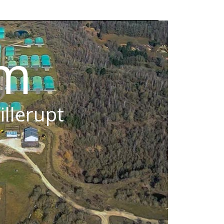
om
illerupt