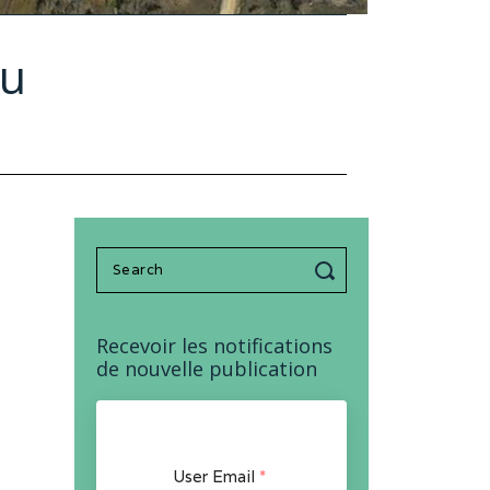
ou
Search
for:
Recevoir les notifications
de nouvelle publication
User Email
*