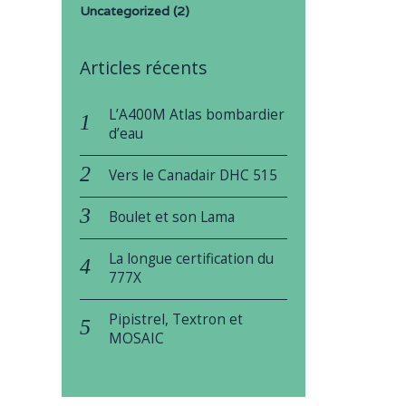
Uncategorized
(2)
Articles récents
L’A400M Atlas bombardier
d’eau
Vers le Canadair DHC 515
Boulet et son Lama
La longue certification du
777X
Pipistrel, Textron et
MOSAIC