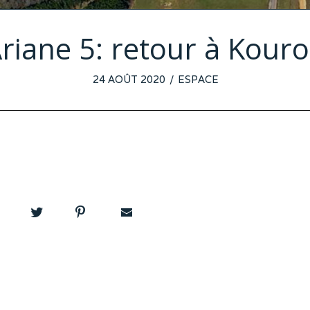
riane 5: retour à Kour
POSTED
24 AOÛT 2020
ESPACE
ON