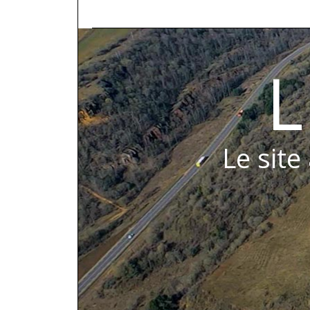
L
Le site