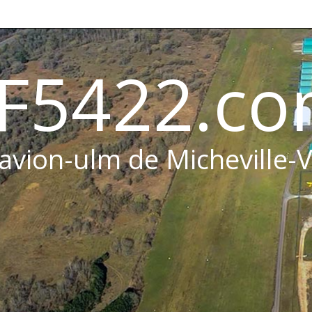
F5422.c
 avion-ulm de Micheville-V