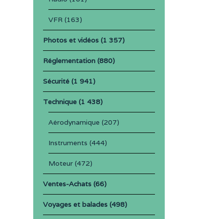
VFR
(163)
Photos et vidéos
(1 357)
Réglementation
(880)
Sécurité
(1 941)
Technique
(1 438)
Aérodynamique
(207)
Instruments
(444)
Moteur
(472)
Ventes-Achats
(66)
Voyages et balades
(498)