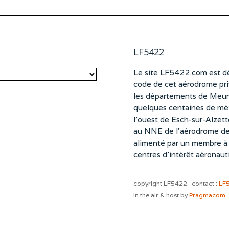
LF5422
Le site LF5422.com est dé
code de cet aérodrome pri
les départements de Meurt
quelques centaines de mètr
l’ouest de Esch-sur-Alzet
au NNE de l’aérodrome d
alimenté par un membre à pa
centres d’intérêt aéronaut
copyright LF5422 · contact :
LF
In the air & host by
Pragmacom