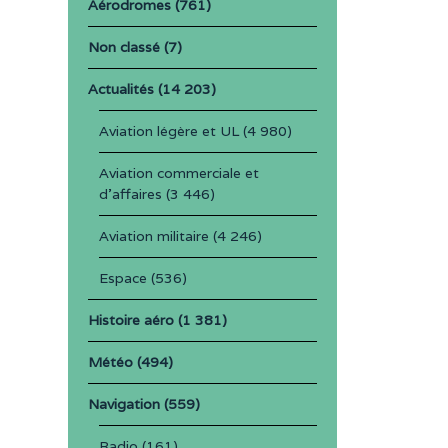
Aérodromes
(761)
Non classé
(7)
Actualités
(14 203)
Aviation légère et UL
(4 980)
Aviation commerciale et
d'affaires
(3 446)
Aviation militaire
(4 246)
Espace
(536)
Histoire aéro
(1 381)
Météo
(494)
Navigation
(559)
Radio
(161)