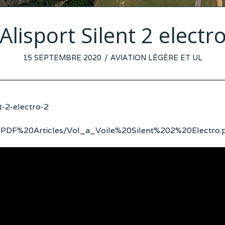
Alisport Silent 2 electr
POSTED
15 SEPTEMBRE 2020
AVIATION LÉGÈRE ET UL
ON
-2-electro-2
om/PDF%20Articles/Vol_a_Voile%20Silent%202%20Electro.