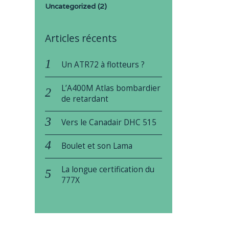
Uncategorized
(2)
Articles récents
Un ATR72 à flotteurs ?
L’A400M Atlas bombardier
de retardant
Vers le Canadair DHC 515
Boulet et son Lama
La longue certification du
777X