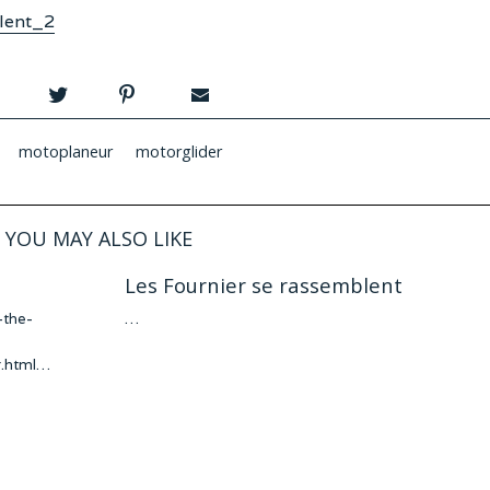
ilent_2
motoplaneur
motorglider
YOU MAY ALSO LIKE
Les Fournier se rassemblent
-the-
…
r.html…