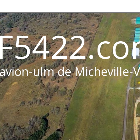
F5422.c
 avion-ulm de Micheville-V