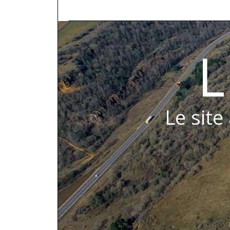
L
Le site