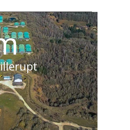
om
illerupt