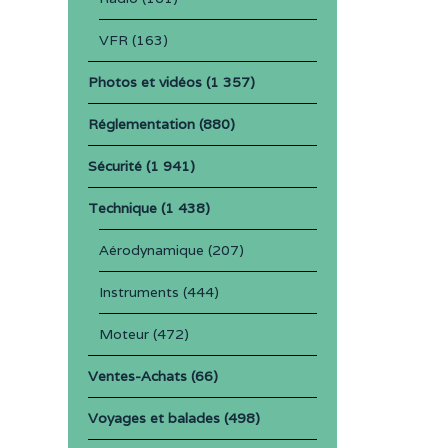
VFR
(163)
Photos et vidéos
(1 357)
Réglementation
(880)
Sécurité
(1 941)
Technique
(1 438)
Aérodynamique
(207)
Instruments
(444)
Moteur
(472)
Ventes-Achats
(66)
Voyages et balades
(498)