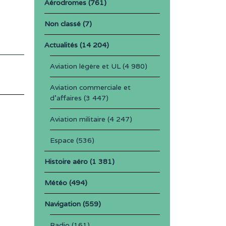
Aérodromes
(761)
Non classé
(7)
Actualités
(14 204)
Aviation légère et UL
(4 980)
Aviation commerciale et
d'affaires
(3 447)
Aviation militaire
(4 247)
Espace
(536)
Histoire aéro
(1 381)
Météo
(494)
Navigation
(559)
Radio
(161)