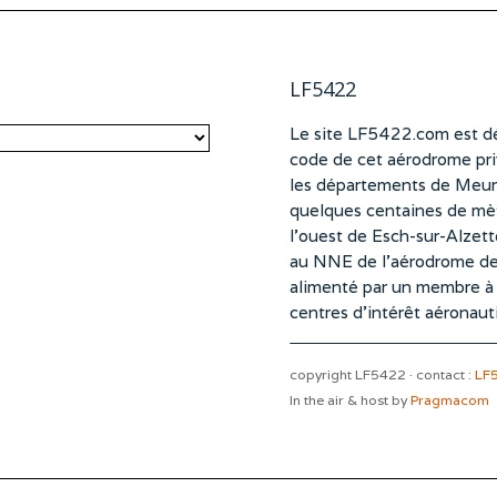
LF5422
Le site LF5422.com est dé
code de cet aérodrome pri
les départements de Meurt
quelques centaines de mètr
l’ouest de Esch-sur-Alzet
au NNE de l’aérodrome d
alimenté par un membre à pa
centres d’intérêt aéronaut
copyright LF5422 · contact :
LF
In the air & host by
Pragmacom