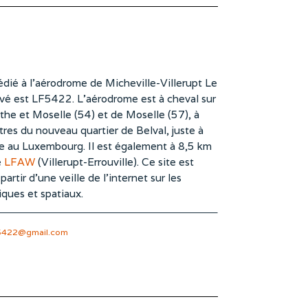
dié à l’aérodrome de Micheville-Villerupt Le
vé est LF5422. L’aérodrome est à cheval sur
he et Moselle (54) et de Moselle (57), à
es du nouveau quartier de Belval, juste à
te au Luxembourg. Il est également à 8,5 km
e
LFAW
(Villerupt-Errouville). Ce site est
rtir d’une veille de l’internet sur les
iques et spatiaux.
5422@gmail.com