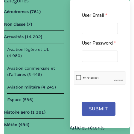
Catégories
Aérodromes
(761)
User Email
*
Non classé
(7)
Actualités
(14 202)
User Password
*
Aviation légère et UL
(4 980)
Aviation commerciale et
d'affaires
(3 446)
Aviation militaire
(4 245)
Espace
(536)
SUBMIT
Histoire aéro
(1 381)
Météo
(494)
Articles récents