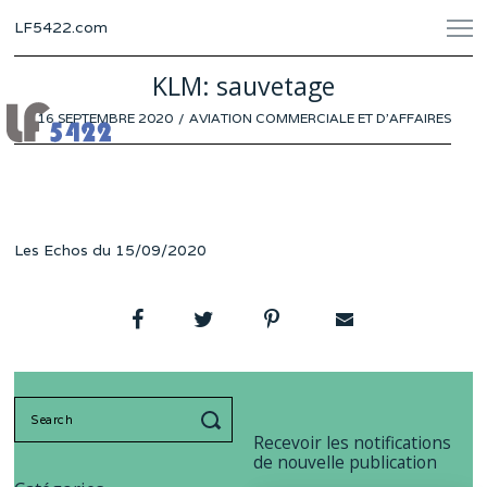
LF5422.com
KLM: sauvetage
POSTED
16 SEPTEMBRE 2020
AVIATION COMMERCIALE ET D'AFFAIRES
ON
Les Echos du 15/09/2020
Search
for:
Recevoir les notifications
de nouvelle publication