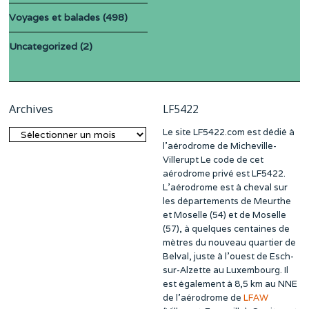
Voyages et balades
(498)
Uncategorized
(2)
Archives
LF5422
Le site LF5422.com est dédié à
Archives
l’aérodrome de Micheville-
Villerupt Le code de cet
aérodrome privé est LF5422.
L’aérodrome est à cheval sur
les départements de Meurthe
et Moselle (54) et de Moselle
(57), à quelques centaines de
mètres du nouveau quartier de
Belval, juste à l’ouest de Esch-
sur-Alzette au Luxembourg. Il
est également à 8,5 km au NNE
de l’aérodrome de
LFAW