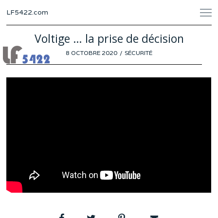
LF5422.com
Voltige … la prise de décision
POSTED
8 OCTOBRE 2020
SÉCURITÉ
ON