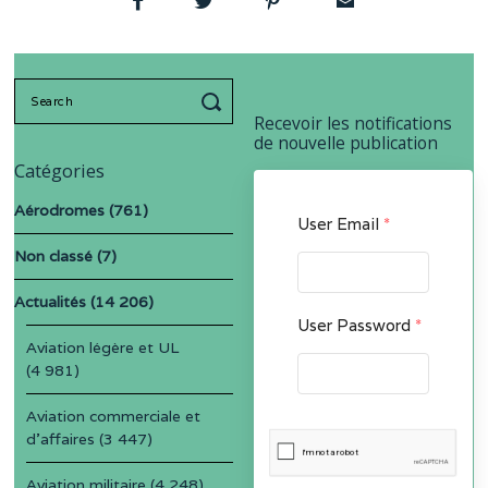
Search
for:
Recevoir les notifications
de nouvelle publication
Catégories
Aérodromes
(761)
User Email
*
Non classé
(7)
Actualités
(14 206)
User Password
*
Aviation légère et UL
(4 981)
Aviation commerciale et
d'affaires
(3 447)
Aviation militaire
(4 248)