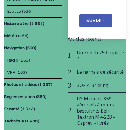
Espace
(536)
SUBMIT
Histoire aéro
(1 381)
Météo
(494)
Articles récents
Navigation
(560)
Un Zenith 750 triplace
?
Radio
(161)
Le harnais de sécurité
VFR
(163)
Photos et vidéos
(1 357)
SOFIA-Briefing
Réglementation
(880)
US Marines: 359
aéronefs à rotors
Sécurité
(1 942)
basculants Bell-
Textron MV-22B «
Technique
(1 438)
Osprey » livrés