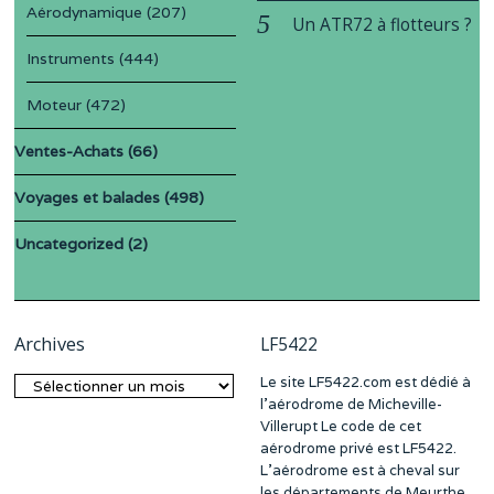
Aérodynamique
(207)
Un ATR72 à flotteurs ?
Instruments
(444)
Moteur
(472)
Ventes-Achats
(66)
Voyages et balades
(498)
Uncategorized
(2)
Archives
LF5422
Le site LF5422.com est dédié à
Archives
l’aérodrome de Micheville-
Villerupt Le code de cet
aérodrome privé est LF5422.
L’aérodrome est à cheval sur
les départements de Meurthe