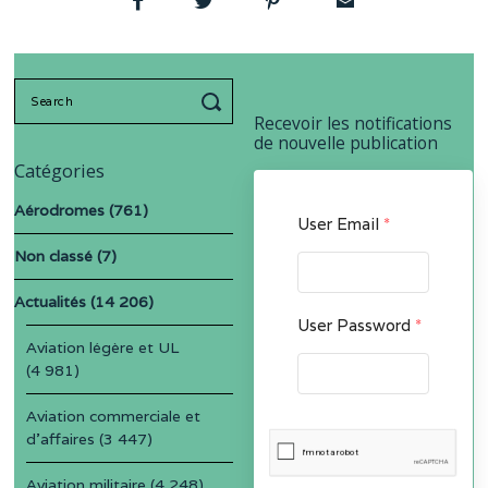
Search
for:
Recevoir les notifications
de nouvelle publication
Catégories
Aérodromes
(761)
User Email
*
Non classé
(7)
Actualités
(14 206)
User Password
*
Aviation légère et UL
(4 981)
Aviation commerciale et
d'affaires
(3 447)
Aviation militaire
(4 248)