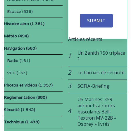
Espace
(536)
SUBMIT
Histoire aéro
(1 381)
Météo
(494)
Articles récents
Navigation
(560)
Un Zenith 750 triplace
?
Radio
(161)
Le harnais de sécurité
VFR
(163)
Photos et vidéos
(1 357)
SOFIA-Briefing
Réglementation
(880)
US Marines: 359
aéronefs à rotors
Sécurité
(1 942)
basculants Bell-
Textron MV-22B «
Technique
(1 438)
Osprey » livrés