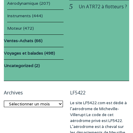
Aérodynamique
(207)
Un ATR72 à flotteurs ?
Instruments
(444)
Moteur
(472)
Ventes-Achats
(66)
Voyages et balades
(498)
Uncategorized
(2)
Archives
LF5422
Le site LF5422.com est dédié à
Archives
l’aérodrome de Micheville-
Villerupt Le code de cet
aérodrome privé est LF5422.
L’aérodrome est à cheval sur
les départements de Meurthe