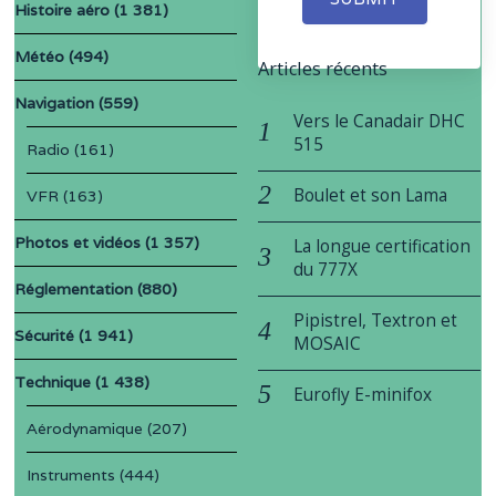
Histoire aéro
(1 381)
Météo
(494)
Articles récents
Navigation
(559)
Vers le Canadair DHC
515
Radio
(161)
Boulet et son Lama
VFR
(163)
Photos et vidéos
(1 357)
La longue certification
du 777X
Réglementation
(880)
Pipistrel, Textron et
Sécurité
(1 941)
MOSAIC
Technique
(1 438)
Eurofly E-minifox
Aérodynamique
(207)
Instruments
(444)