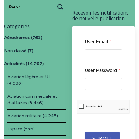
Search
for:
Recevoir les notifications
de nouvelle publication
Catégories
Aérodromes
(761)
User Email
*
Non classé
(7)
Actualités
(14 202)
User Password
*
Aviation légère et UL
(4 980)
Aviation commerciale et
d'affaires
(3 446)
Aviation militaire
(4 245)
Espace
(536)
SUBMIT