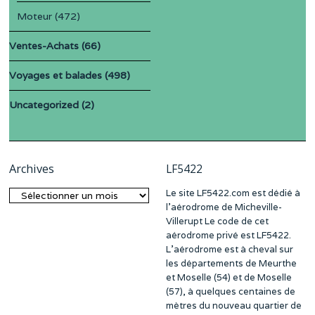
Moteur
(472)
Ventes-Achats
(66)
Voyages et balades
(498)
Uncategorized
(2)
Archives
LF5422
Le site LF5422.com est dédié à
Archives
l’aérodrome de Micheville-
Villerupt Le code de cet
aérodrome privé est LF5422.
L’aérodrome est à cheval sur
les départements de Meurthe
et Moselle (54) et de Moselle
(57), à quelques centaines de
mètres du nouveau quartier de