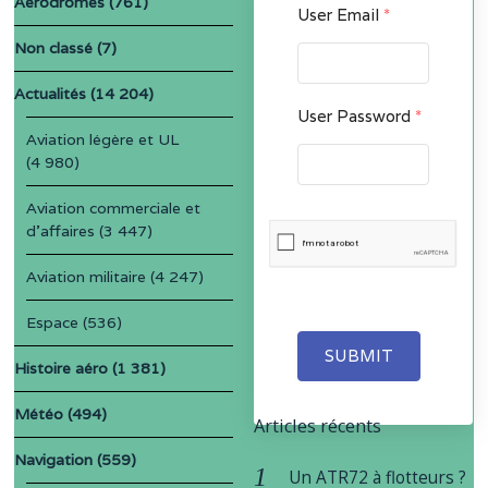
Aérodromes
(761)
User Email
*
Non classé
(7)
Actualités
(14 204)
User Password
*
Aviation légère et UL
(4 980)
Aviation commerciale et
d'affaires
(3 447)
Aviation militaire
(4 247)
Espace
(536)
SUBMIT
Histoire aéro
(1 381)
Météo
(494)
Articles récents
Navigation
(559)
Un ATR72 à flotteurs ?