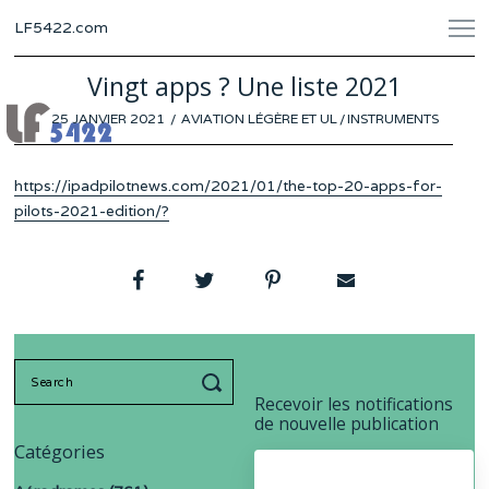
LF5422.com
Vingt apps ? Une liste 2021
POSTED
25 JANVIER 2021
AVIATION LÉGÈRE ET UL
/
INSTRUMENTS
ON
https://ipadpilotnews.com/2021/01/the-top-20-apps-for-
pilots-2021-edition/?
Search
for:
Recevoir les notifications
de nouvelle publication
Catégories