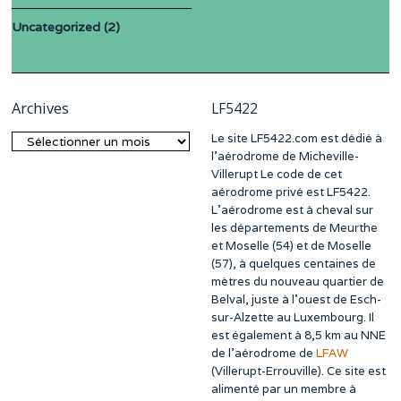
Uncategorized
(2)
Archives
LF5422
Le site LF5422.com est dédié à
Archives
l’aérodrome de Micheville-
Villerupt Le code de cet
aérodrome privé est LF5422.
L’aérodrome est à cheval sur
les départements de Meurthe
et Moselle (54) et de Moselle
(57), à quelques centaines de
mètres du nouveau quartier de
Belval, juste à l’ouest de Esch-
sur-Alzette au Luxembourg. Il
est également à 8,5 km au NNE
de l’aérodrome de
LFAW
(Villerupt-Errouville). Ce site est
alimenté par un membre à