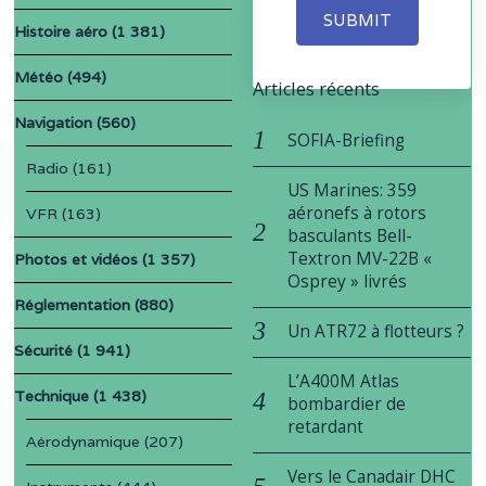
SUBMIT
Histoire aéro
(1 381)
Météo
(494)
Articles récents
Navigation
(560)
SOFIA-Briefing
Radio
(161)
US Marines: 359
aéronefs à rotors
VFR
(163)
basculants Bell-
Textron MV-22B «
Photos et vidéos
(1 357)
Osprey » livrés
Réglementation
(880)
Un ATR72 à flotteurs ?
Sécurité
(1 941)
L’A400M Atlas
Technique
(1 438)
bombardier de
retardant
Aérodynamique
(207)
Vers le Canadair DHC