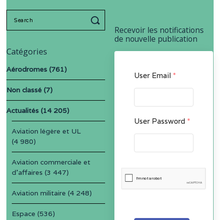
Search
for:
Recevoir les notifications
de nouvelle publication
Catégories
Aérodromes
(761)
User Email
*
Non classé
(7)
Actualités
(14 205)
User Password
*
Aviation légère et UL
(4 980)
Aviation commerciale et
d'affaires
(3 447)
Aviation militaire
(4 248)
Espace
(536)