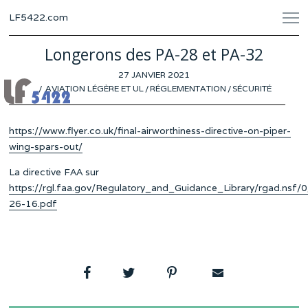
LF5422.com
Longerons des PA-28 et PA-32
POSTED
27 JANVIER 2021
ON
AVIATION LÉGÈRE ET UL
/
RÉGLEMENTATION
/
SÉCURITÉ
https://www.flyer.co.uk/final-airworthiness-directive-on-piper-
wing-spars-out/
La directive FAA sur
https://rgl.faa.gov/Regulatory_and_Guidance_Library/rgad.
26-16.pdf