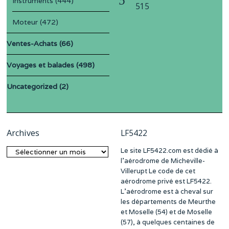
Instruments
(444)
515
Moteur
(472)
Ventes-Achats
(66)
Voyages et balades
(498)
Uncategorized
(2)
Archives
LF5422
Le site LF5422.com est dédié à
Archives
l’aérodrome de Micheville-
Villerupt Le code de cet
aérodrome privé est LF5422.
L’aérodrome est à cheval sur
les départements de Meurthe
et Moselle (54) et de Moselle
(57), à quelques centaines de