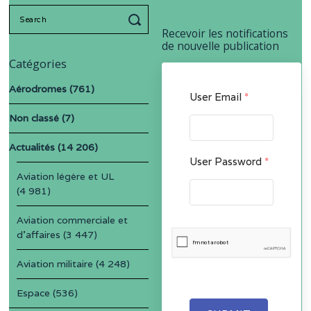
Search
for:
Recevoir les notifications
de nouvelle publication
Catégories
Aérodromes
(761)
User Email
*
Non classé
(7)
Actualités
(14 206)
User Password
*
Aviation légère et UL
(4 981)
Aviation commerciale et
d'affaires
(3 447)
Aviation militaire
(4 248)
Espace
(536)