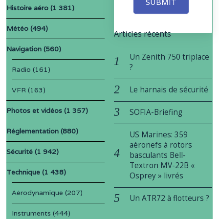
SUBMIT
Histoire aéro
(1 381)
Météo
(494)
Articles récents
Navigation
(560)
Un Zenith 750 triplace
?
Radio
(161)
Le harnais de sécurité
VFR
(163)
Photos et vidéos
(1 357)
SOFIA-Briefing
Réglementation
(880)
US Marines: 359
aéronefs à rotors
Sécurité
(1 942)
basculants Bell-
Textron MV-22B «
Technique
(1 438)
Osprey » livrés
Aérodynamique
(207)
Un ATR72 à flotteurs ?
Instruments
(444)