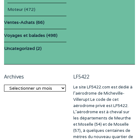
Moteur
(472)
Ventes-Achats
(66)
Voyages et balades
(498)
Uncategorized
(2)
Archives
LF5422
Le site LF5422.com est dédié à
Archives
l’aérodrome de Micheville-
Villerupt Le code de cet
aérodrome privé est LF5422.
L’aérodrome est à cheval sur
les départements de Meurthe
et Moselle (54) et de Moselle
(57), à quelques centaines de
mètres du nouveau quartier de