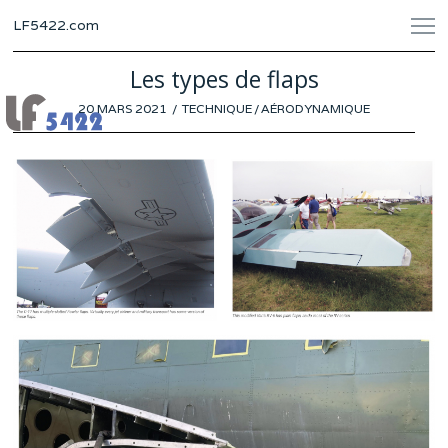
LF5422.com
Les types de flaps
POSTED
20 MARS 2021
17
TECHNIQUE
/
AÉRODYNAMIQUE
ON
MARS
2021