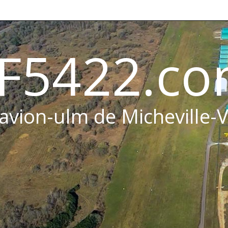
F5422.c
 avion-ulm de Micheville-V