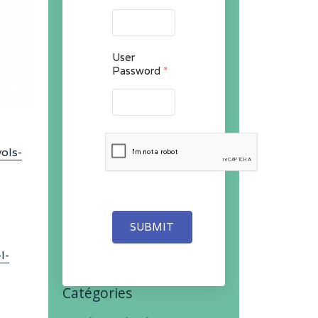
User
Password
*
ols-
SUBMIT
l-
Catégories