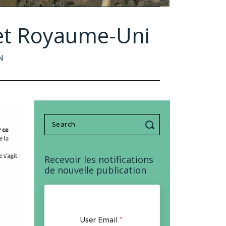
 et Royaume-Uni
N
Search
for:
Recevoir les notifications
de nouvelle publication
User Email
*