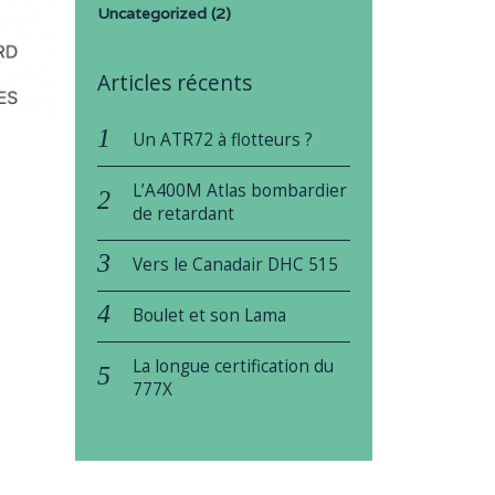
Uncategorized
(2)
Articles récents
Un ATR72 à flotteurs ?
L’A400M Atlas bombardier
de retardant
Vers le Canadair DHC 515
Boulet et son Lama
La longue certification du
777X