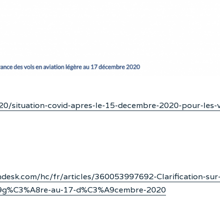
020/situation-covid-apres-le-15-decembre-2020-pour-les-v
ndesk.com/hc/fr/articles/360053997692-Clarification-sur-
3%A9g%C3%A8re-au-17-d%C3%A9cembre-2020