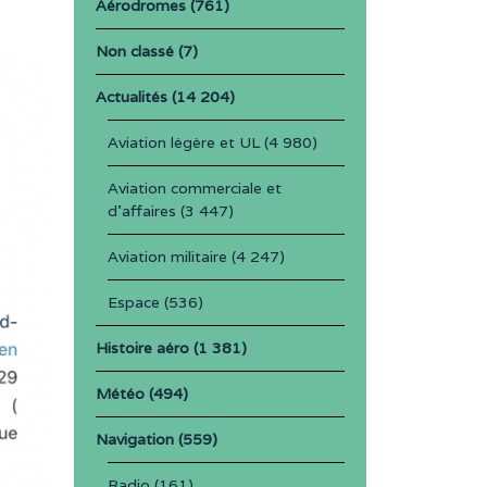
Aérodromes
(761)
Non classé
(7)
Actualités
(14 204)
Aviation légère et UL
(4 980)
Aviation commerciale et
d'affaires
(3 447)
Aviation militaire
(4 247)
Espace
(536)
Histoire aéro
(1 381)
Météo
(494)
Navigation
(559)
Radio
(161)