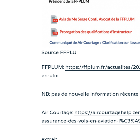
Source FFPLU
FFPLUM:
https://ffplum.fr/actualites/2
en-ulm
NB: pas de nouvelle information récente
Air Courtage:
https://aircourtagehelp.ze
assurance-des-vols-en-aviation-l%C
extrait