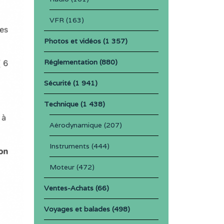
VFR
(163)
Photos et vidéos
(1 357)
Réglementation
(880)
Sécurité
(1 941)
Technique
(1 438)
Aérodynamique
(207)
Instruments
(444)
Moteur
(472)
Ventes-Achats
(66)
Voyages et balades
(498)