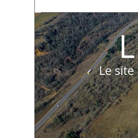
L
Le site