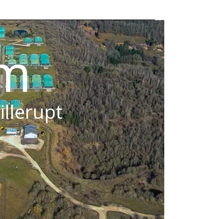
om
illerupt