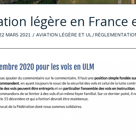
iation légère en France
POSTED
22 MARS 2021
23
AVIATION LÉGÈRE ET UL
/
RÉGLEMENTATIO
ON
MARS
2021