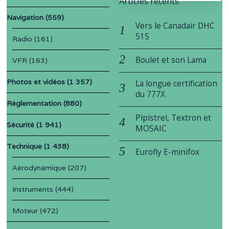
Articles récents
Navigation
(559)
Vers le Canadair DHC
515
Radio
(161)
Boulet et son Lama
VFR
(163)
Photos et vidéos
(1 357)
La longue certification
du 777X
Réglementation
(880)
Pipistrel, Textron et
Sécurité
(1 941)
MOSAIC
Technique
(1 438)
Eurofly E-minifox
Aérodynamique
(207)
Instruments
(444)
Moteur
(472)