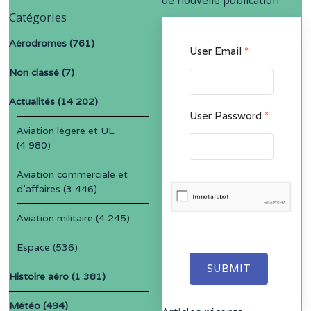
Catégories
Aérodromes
(761)
User Email
*
Non classé
(7)
Actualités
(14 202)
User Password
*
Aviation légère et UL
(4 980)
Aviation commerciale et
d'affaires
(3 446)
Aviation militaire
(4 245)
Espace
(536)
SUBMIT
Histoire aéro
(1 381)
Météo
(494)