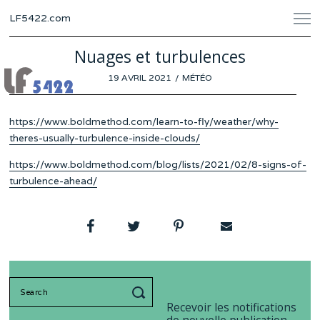
LF5422.com
Nuages et turbulences
POSTED
19 AVRIL 2021
16
MÉTÉO
ON
AVRIL
2021
https://www.boldmethod.com/learn-to-fly/weather/why-
theres-usually-turbulence-inside-clouds/
https://www.boldmethod.com/blog/lists/2021/02/8-signs-of-
turbulence-ahead/
Search
for:
Recevoir les notifications
de nouvelle publication