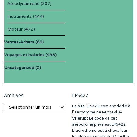
Aérodynamique
(207)
Instruments
(444)
Moteur
(472)
Ventes-Achats
(66)
Voyages et balades
(498)
Uncategorized
(2)
Archives
LF5422
Le site LF5422.com est dédié à
Archives
l’aérodrome de Micheville-
Villerupt Le code de cet
aérodrome privé est LF5422.
L’aérodrome est à cheval sur
les départements de Meurthe