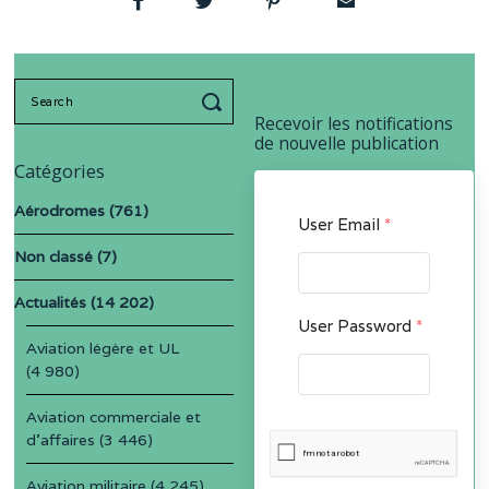
Search
for:
Recevoir les notifications
de nouvelle publication
Catégories
Aérodromes
(761)
User Email
*
Non classé
(7)
Actualités
(14 202)
User Password
*
Aviation légère et UL
(4 980)
Aviation commerciale et
d'affaires
(3 446)
Aviation militaire
(4 245)