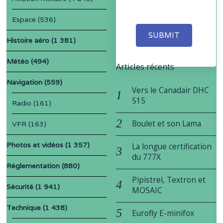
Espace
(536)
SUBMIT
Histoire aéro
(1 381)
Météo
(494)
Articles récents
Navigation
(559)
Vers le Canadair DHC
515
Radio
(161)
Boulet et son Lama
VFR
(163)
Photos et vidéos
(1 357)
La longue certification
du 777X
Réglementation
(880)
Pipistrel, Textron et
Sécurité
(1 941)
MOSAIC
Technique
(1 438)
Eurofly E-minifox