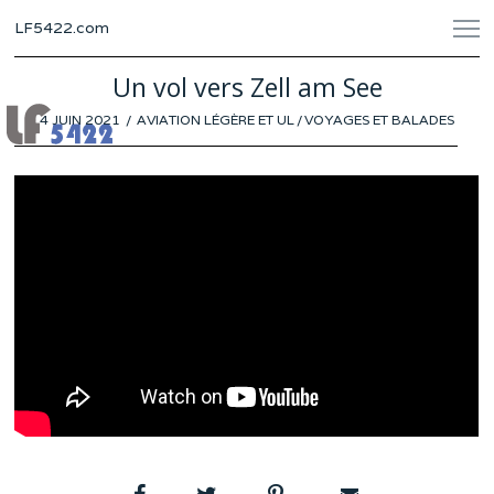
LF5422.com
Un vol vers Zell am See
POSTED
4 JUIN 2021
29
AVIATION LÉGÈRE ET UL
/
VOYAGES ET BALADES
ON
MAI
2021