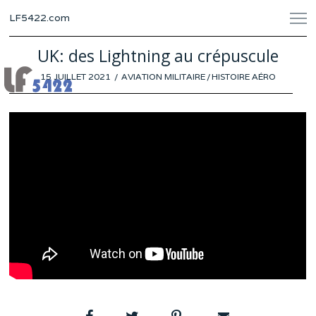
LF5422.com
UK: des Lightning au crépuscule
POSTED
15 JUILLET 2021
5
AVIATION MILITAIRE
/
HISTOIRE AÉRO
ON
JUILLET
2021