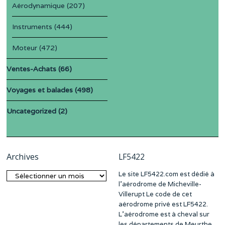
Aérodynamique
(207)
Instruments
(444)
Moteur
(472)
Ventes-Achats
(66)
Voyages et balades
(498)
Uncategorized
(2)
Archives
LF5422
Le site LF5422.com est dédié à
Archives
l’aérodrome de Micheville-
Villerupt Le code de cet
aérodrome privé est LF5422.
L’aérodrome est à cheval sur
les départements de Meurthe