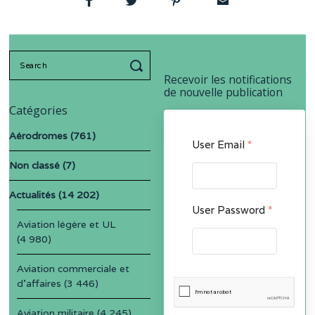
Search
for:
Recevoir les notifications
de nouvelle publication
Catégories
Aérodromes
(761)
User Email
*
Non classé
(7)
Actualités
(14 202)
User Password
*
Aviation légère et UL
(4 980)
Aviation commerciale et
d'affaires
(3 446)
Aviation militaire
(4 245)