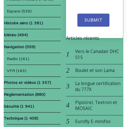
Espace
(536)
SUBMIT
Histoire aéro
(1 381)
Météo
(494)
Articles récents
Navigation
(559)
Vers le Canadair DHC
515
Radio
(161)
Boulet et son Lama
VFR
(163)
Photos et vidéos
(1 357)
La longue certification
du 777X
Réglementation
(880)
Pipistrel, Textron et
Sécurité
(1 941)
MOSAIC
Technique
(1 438)
Eurofly E-minifox