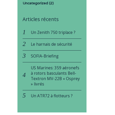
Uncategorized
(2)
Articles récents
Un Zenith 750 triplace ?
Le harnais de sécurité
SOFIA-Briefing
US Marines: 359 aéronefs
à rotors basculants Bell-
Textron MV-22B « Osprey
» livrés
Un ATR72 à flotteurs ?