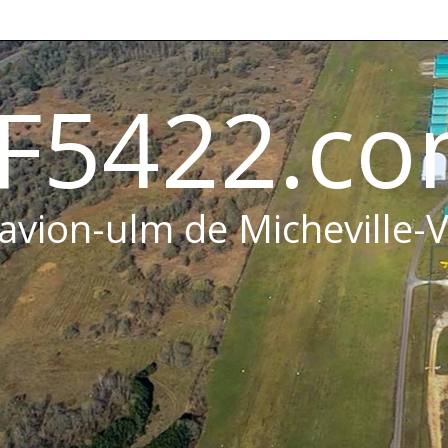
F5422.c
 avion-ulm de Micheville-V