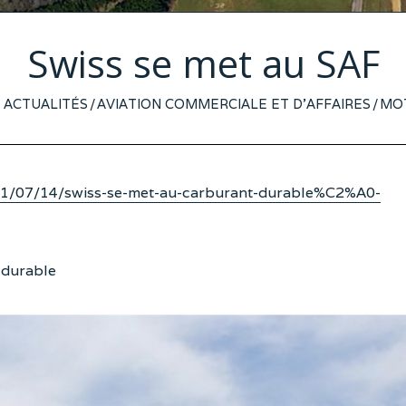
Swiss se met au SAF
5
ACTUALITÉS
/
AVIATION COMMERCIALE ET D'AFFAIRES
/
MO
UILLET
021
021/07/14/swiss-se-met-au-carburant-durable%C2%A0-
 durable