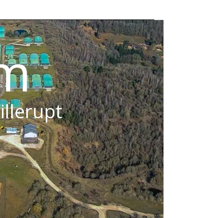
om
illerupt