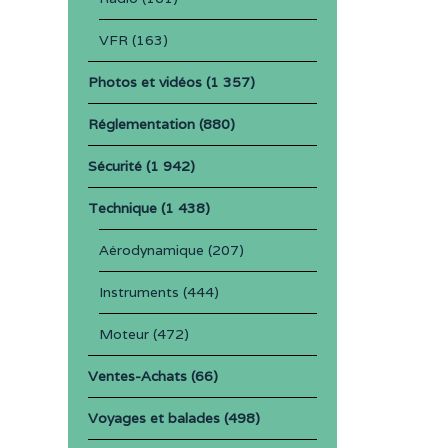
VFR
(163)
Photos et vidéos
(1 357)
Réglementation
(880)
Sécurité
(1 942)
Technique
(1 438)
Aérodynamique
(207)
Instruments
(444)
Moteur
(472)
Ventes-Achats
(66)
Voyages et balades
(498)