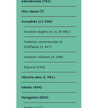
Aérodromes
(761)
Non classé
(7)
Actualités
(14 206)
Aviation légère et UL
(4 981)
Aviation commerciale et
d'affaires
(3 447)
Aviation militaire
(4 248)
Espace
(536)
Histoire aéro
(1 381)
Météo
(494)
Navigation
(560)
Radio
(161)