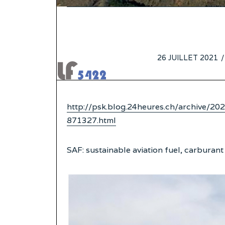
POSTED
26 JUILLET 2021
1
ON
J
2
http://psk.blog.24heures.ch/archive/2
871327.html
SAF: sustainable aviation fuel, carburant