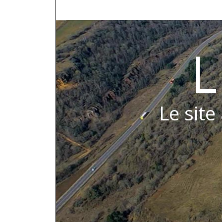
L
Le site