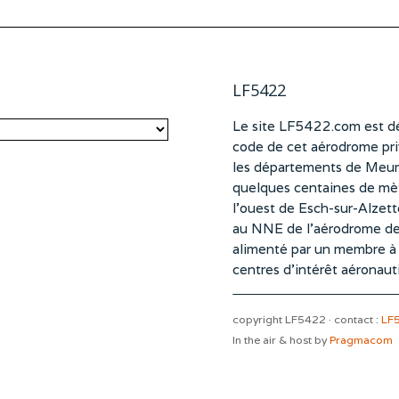
LF5422
Le site LF5422.com est dé
code de cet aérodrome pri
les départements de Meurt
quelques centaines de mètr
l’ouest de Esch-sur-Alzet
au NNE de l’aérodrome d
alimenté par un membre à pa
centres d’intérêt aéronaut
copyright LF5422 · contact :
LF
In the air & host by
Pragmacom