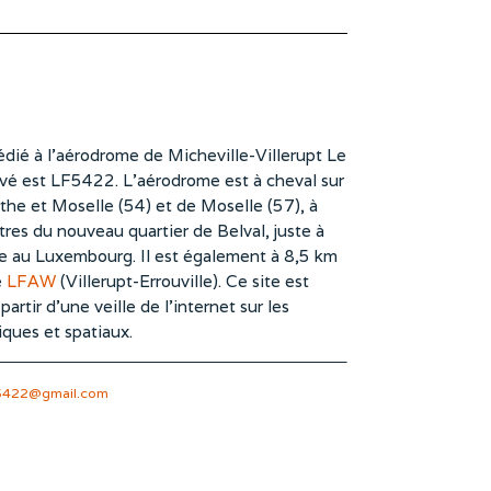
dié à l’aérodrome de Micheville-Villerupt Le
vé est LF5422. L’aérodrome est à cheval sur
he et Moselle (54) et de Moselle (57), à
es du nouveau quartier de Belval, juste à
te au Luxembourg. Il est également à 8,5 km
e
LFAW
(Villerupt-Errouville). Ce site est
rtir d’une veille de l’internet sur les
iques et spatiaux.
5422@gmail.com