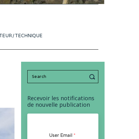
TEUR
/
TECHNIQUE
Search
for:
Recevoir les notifications
de nouvelle publication
User Email
*