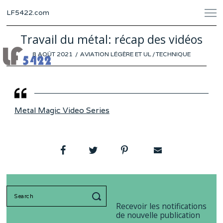
LF5422.com
Travail du métal: récap des vidéos
POSTED
8 AOÛT 2021
28
AVIATION LÉGÈRE ET UL
/
TECHNIQUE
ON
JUILLET
2021
Metal Magic Video Series
Search
for:
Recevoir les notifications
de nouvelle publication