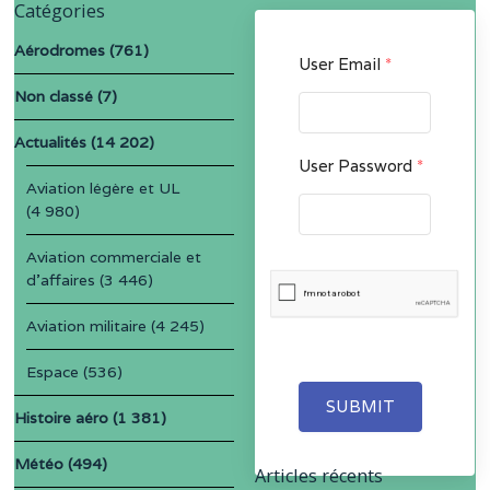
Catégories
Aérodromes
(761)
User Email
*
Non classé
(7)
Actualités
(14 202)
User Password
*
Aviation légère et UL
(4 980)
Aviation commerciale et
d'affaires
(3 446)
Aviation militaire
(4 245)
Espace
(536)
SUBMIT
Histoire aéro
(1 381)
Météo
(494)
Articles récents