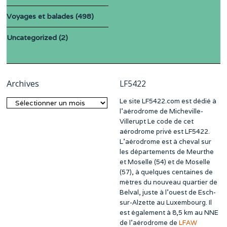
Voyages et balades
(498)
Uncategorized
(2)
Archives
LF5422
Le site LF5422.com est dédié à
Archives
l’aérodrome de Micheville-
Villerupt Le code de cet
aérodrome privé est LF5422.
L’aérodrome est à cheval sur
les départements de Meurthe
et Moselle (54) et de Moselle
(57), à quelques centaines de
mètres du nouveau quartier de
Belval, juste à l’ouest de Esch-
sur-Alzette au Luxembourg. Il
est également à 8,5 km au NNE
de l’aérodrome de
LFAW