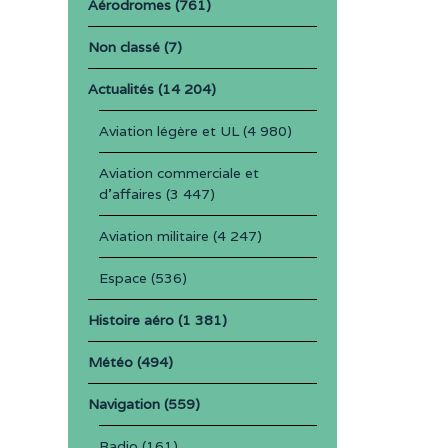
Aérodromes
(761)
Non classé
(7)
Actualités
(14 204)
Aviation légère et UL
(4 980)
Aviation commerciale et
d'affaires
(3 447)
Aviation militaire
(4 247)
Espace
(536)
Histoire aéro
(1 381)
Météo
(494)
Navigation
(559)
Radio
(161)