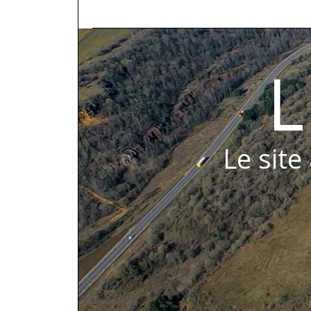
L
Le site