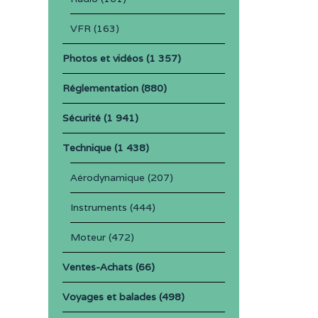
VFR
(163)
Photos et vidéos
(1 357)
Réglementation
(880)
Sécurité
(1 941)
Technique
(1 438)
Aérodynamique
(207)
Instruments
(444)
Moteur
(472)
Ventes-Achats
(66)
Voyages et balades
(498)