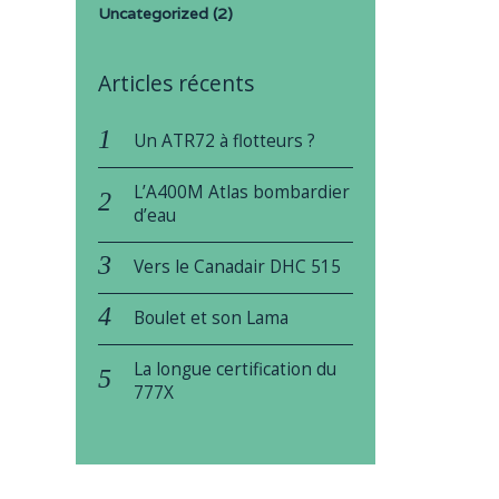
Uncategorized
(2)
Articles récents
Un ATR72 à flotteurs ?
L’A400M Atlas bombardier
d’eau
Vers le Canadair DHC 515
Boulet et son Lama
La longue certification du
777X