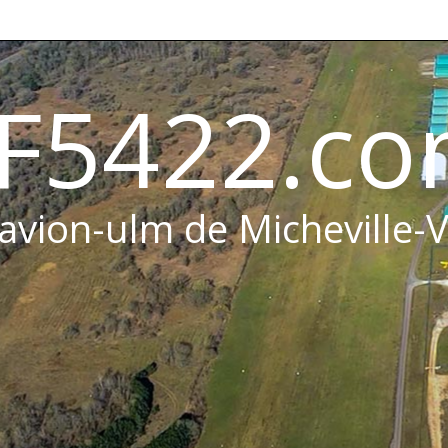
F5422.c
 avion-ulm de Micheville-V