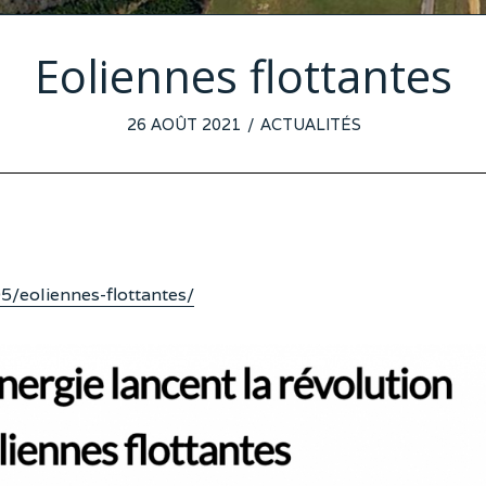
Eoliennes flottantes
POSTED
26 AOÛT 2021
16
ACTUALITÉS
ON
AOÛT
2021
/eoliennes-flottantes/