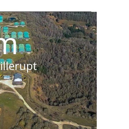
om
illerupt