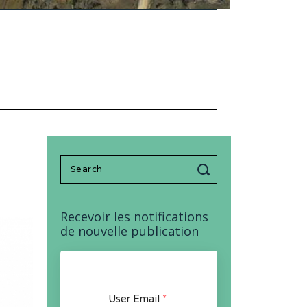
Search
for:
Recevoir les notifications
de nouvelle publication
User Email
*