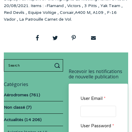
20/08/2021. Items : -Flamand , Victors , 3 Pitts , Yak Team ,
Red Devils , Equipe Voltige , Corsair,A400 M, A109 , F-16
Vador , La Patrouille Carnet de Vol.
Search
for:
Recevoir les notifications
de nouvelle publication
Catégories
Aérodromes
(761)
User Email
*
Non classé
(7)
Actualités
(14 206)
User Password
*
Aviation légère et UL