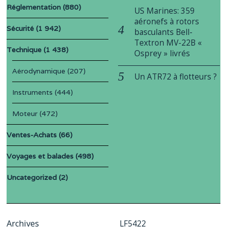
Réglementation
(880)
US Marines: 359
aéronefs à rotors
Sécurité
(1 942)
basculants Bell-
Textron MV-22B «
Technique
(1 438)
Osprey » livrés
Aérodynamique
(207)
Un ATR72 à flotteurs ?
Instruments
(444)
Moteur
(472)
Ventes-Achats
(66)
Voyages et balades
(498)
Uncategorized
(2)
Archives
LF5422