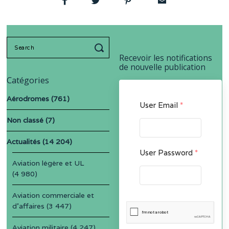
Search
for:
Recevoir les notifications
de nouvelle publication
Catégories
Aérodromes
(761)
User Email
*
Non classé
(7)
Actualités
(14 204)
User Password
*
Aviation légère et UL
(4 980)
Aviation commerciale et
d'affaires
(3 447)
Aviation militaire
(4 247)