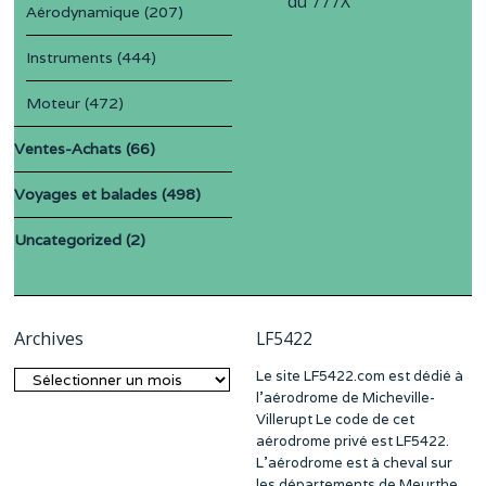
du 777X
Aérodynamique
(207)
Instruments
(444)
Moteur
(472)
Ventes-Achats
(66)
Voyages et balades
(498)
Uncategorized
(2)
Archives
LF5422
Le site LF5422.com est dédié à
Archives
l’aérodrome de Micheville-
Villerupt Le code de cet
aérodrome privé est LF5422.
L’aérodrome est à cheval sur
les départements de Meurthe