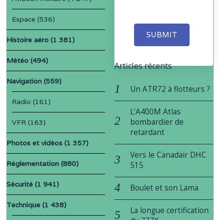
Espace
(536)
SUBMIT
Histoire aéro
(1 381)
Météo
(494)
Articles récents
Navigation
(559)
Un ATR72 à flotteurs ?
Radio
(161)
L’A400M Atlas
bombardier de
VFR
(163)
retardant
Photos et vidéos
(1 357)
Vers le Canadair DHC
Réglementation
(880)
515
Sécurité
(1 941)
Boulet et son Lama
Technique
(1 438)
La longue certification