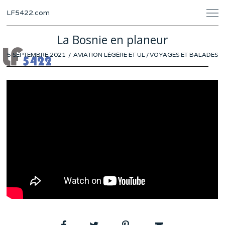
LF5422.com
La Bosnie en planeur
POSTED
5 SEPTEMBRE 2021
27
AVIATION LÉGÈRE ET UL
/
VOYAGES ET BALADES
ON
AOÛT
2021