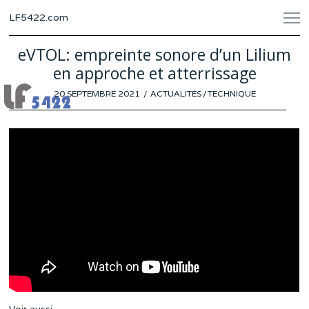
LF5422.com
eVTOL: empreinte sonore d’un Lilium
en approche et atterrissage
POSTED
20 SEPTEMBRE 2021
13
ACTUALITÉS
/
TECHNIQUE
ON
SEPTEMBRE
2021