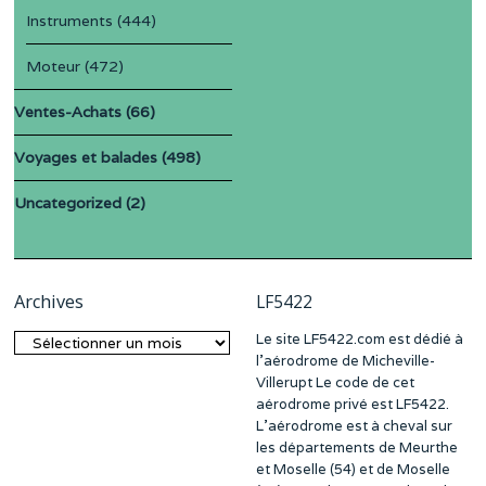
Instruments
(444)
Moteur
(472)
Ventes-Achats
(66)
Voyages et balades
(498)
Uncategorized
(2)
Archives
LF5422
Le site LF5422.com est dédié à
Archives
l’aérodrome de Micheville-
Villerupt Le code de cet
aérodrome privé est LF5422.
L’aérodrome est à cheval sur
les départements de Meurthe
et Moselle (54) et de Moselle