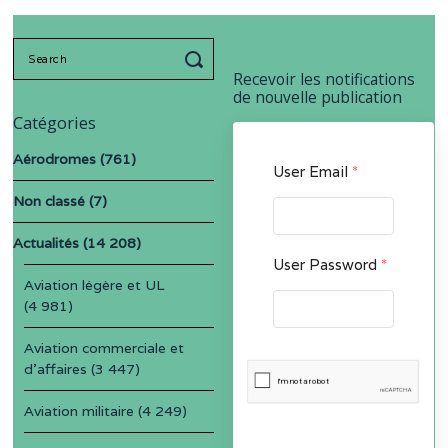
Search
for:
Recevoir les notifications
de nouvelle publication
Catégories
Aérodromes
(761)
User Email
*
Non classé
(7)
Actualités
(14 208)
User Password
*
Aviation légère et UL
(4 981)
Aviation commerciale et
d'affaires
(3 447)
Aviation militaire
(4 249)