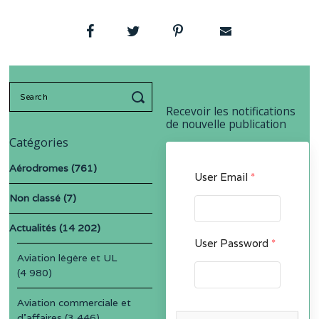
Search
for:
Recevoir les notifications
de nouvelle publication
Catégories
Aérodromes
(761)
User Email
*
Non classé
(7)
Actualités
(14 202)
User Password
*
Aviation légère et UL
(4 980)
Aviation commerciale et
d'affaires
(3 446)