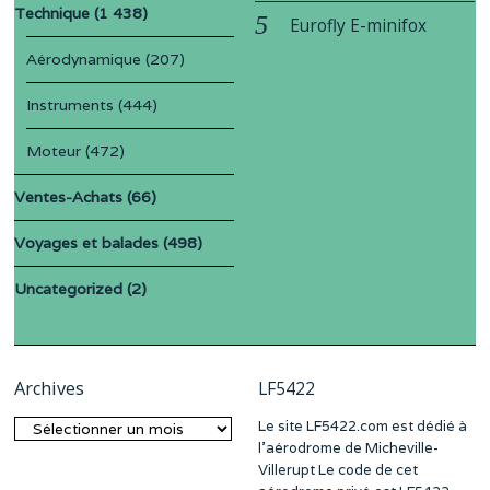
Technique
(1 438)
Eurofly E-minifox
Aérodynamique
(207)
Instruments
(444)
Moteur
(472)
Ventes-Achats
(66)
Voyages et balades
(498)
Uncategorized
(2)
Archives
LF5422
Le site LF5422.com est dédié à
Archives
l’aérodrome de Micheville-
Villerupt Le code de cet