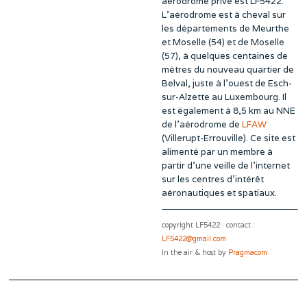
aérodrome privé est LF5422.
L’aérodrome est à cheval sur
les départements de Meurthe
et Moselle (54) et de Moselle
(57), à quelques centaines de
mètres du nouveau quartier de
Belval, juste à l’ouest de Esch-
sur-Alzette au Luxembourg. Il
est également à 8,5 km au NNE
de l’aérodrome de
LFAW
(Villerupt-Errouville). Ce site est
alimenté par un membre à
partir d’une veille de l’internet
sur les centres d’intérêt
aéronautiques et spatiaux.
copyright LF5422 · contact :
LF5422@gmail.com
In the air & host by
Pragmacom