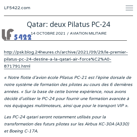
LF5422.com
Qatar: deux Pilatus PC-24
POSTED
14 OCTOBRE 2021
30
AVIATION MILITAIRE
ON
SEPTEMBRE
2021
http://psk.blog.24heures.ch/archive/2021/09/29/le-premier-
pilatus-pc-24-destine-a-la-qatari-air-force%C2%A0-
871791.html
« Notre flotte d’avion école Pilatus PC-21 est l’épine dorsale de
notre système de formation des pilotes au cours des 6 dernières
années. « Sur la base de cette bonne expérience, nous avons
décidé d’utiliser le PC-24 pour fournir une formation avancée à
nos équipages multimoteurs, ainsi que pour le transport VIP ».
Les PC-24 qatari seront notamment utilisés pour la
transformation des futurs pilotes sur les Airbus KC-30A (A330)
et Boeing C-17A.