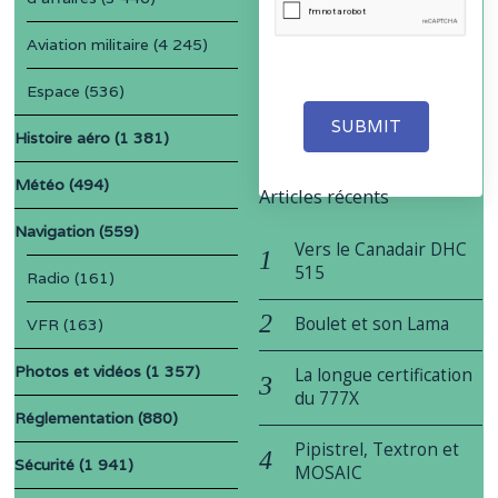
Aviation militaire
(4 245)
Espace
(536)
SUBMIT
Histoire aéro
(1 381)
Météo
(494)
Articles récents
Navigation
(559)
Vers le Canadair DHC
515
Radio
(161)
Boulet et son Lama
VFR
(163)
Photos et vidéos
(1 357)
La longue certification
du 777X
Réglementation
(880)
Pipistrel, Textron et
Sécurité
(1 941)
MOSAIC