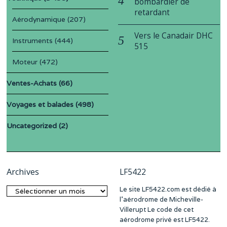
bombardier de
retardant
Aérodynamique
(207)
Vers le Canadair DHC
Instruments
(444)
515
Moteur
(472)
Ventes-Achats
(66)
Voyages et balades
(498)
Uncategorized
(2)
Archives
LF5422
Le site LF5422.com est dédié à
Archives
l’aérodrome de Micheville-
Villerupt Le code de cet
aérodrome privé est LF5422.