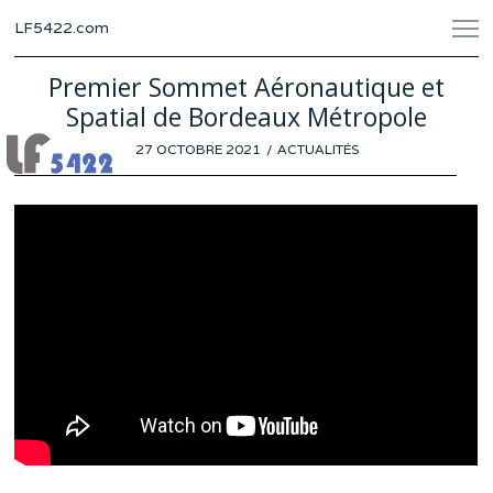
LF5422.com
Premier Sommet Aéronautique et
Spatial de Bordeaux Métropole
POSTED
27 OCTOBRE 2021
27
ACTUALITÉS
ON
OCTOBRE
2021