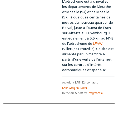
L’aérodrome est à cheval sur
les départements de Meurthe
et Moselle (54) et de Moselle
(57), à quelques centaines de
mètres du nouveau quartier de
Belval, juste à l’ouest de Esch-
sur-Alzette au Luxembourg. Il
est également à 8,5 km au NNE
de l’aérodrome de
LFAW
(Villerupt-Errouville). Ce site est
alimenté par un membre à
partir d’une veille de l’internet
sur les centres d’intérêt
aéronautiques et spatiaux.
copyright LF5422 · contact :
LF5422@gmail.com
In the air & host by
Pragmacom