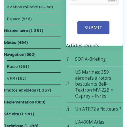
Aviation militaire
(4 248)
Espace
(536)
SUBMIT
Histoire aéro
(1 381)
Météo
(494)
Articles récents
Navigation
(560)
SOFIA-Briefing
Radio
(161)
US Marines: 359
aéronefs à rotors
VFR
(163)
basculants Bell-
Textron MV-22B «
Photos et vidéos
(1 357)
Osprey » livrés
Réglementation
(880)
Un ATR72 à flotteurs ?
Sécurité
(1 941)
L’A400M Atlas
Technique
(1 438)