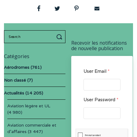
Search
for:
Recevoir les notifications
de nouvelle publication
Catégories
Aérodromes
(761)
User Email
*
Non classé
(7)
Actualités
(14 205)
User Password
*
Aviation légère et UL
(4 980)
Aviation commerciale et
d'affaires
(3 447)