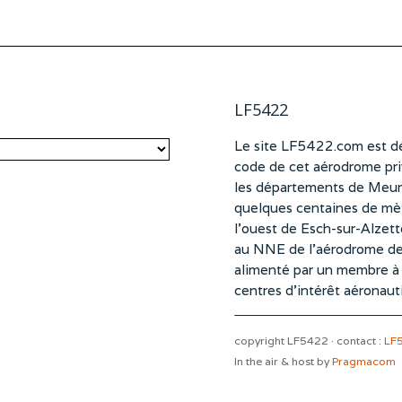
LF5422
Le site LF5422.com est dé
code de cet aérodrome pri
les départements de Meurt
quelques centaines de mètr
l’ouest de Esch-sur-Alzet
au NNE de l’aérodrome d
alimenté par un membre à pa
centres d’intérêt aéronaut
copyright LF5422 · contact :
LF
In the air & host by
Pragmacom