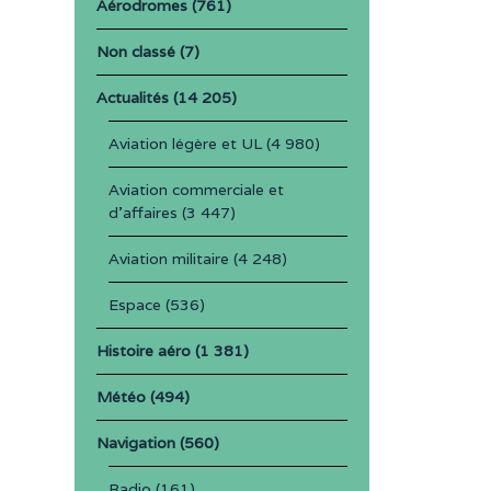
Aérodromes
(761)
Non classé
(7)
Actualités
(14 205)
Aviation légère et UL
(4 980)
Aviation commerciale et
d'affaires
(3 447)
Aviation militaire
(4 248)
Espace
(536)
Histoire aéro
(1 381)
Météo
(494)
Navigation
(560)
Radio
(161)