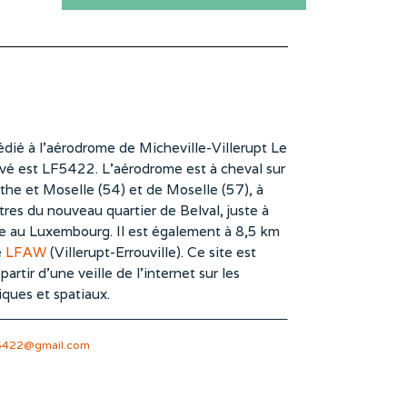
dié à l’aérodrome de Micheville-Villerupt Le
vé est LF5422. L’aérodrome est à cheval sur
he et Moselle (54) et de Moselle (57), à
es du nouveau quartier de Belval, juste à
te au Luxembourg. Il est également à 8,5 km
e
LFAW
(Villerupt-Errouville). Ce site est
rtir d’une veille de l’internet sur les
iques et spatiaux.
5422@gmail.com