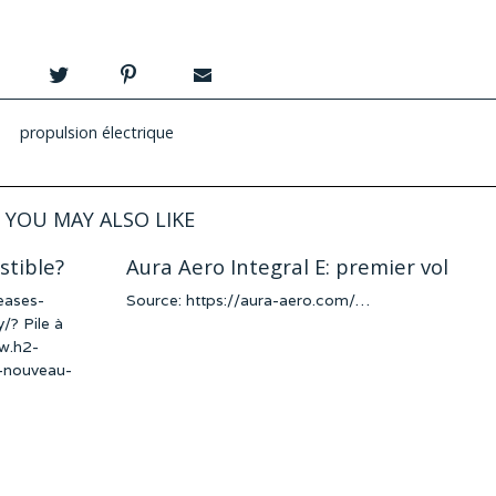
propulsion électrique
YOU MAY ALSO LIKE
stible?
Aura Aero Integral E: premier vol
eases-
Source: https://aura-aero.com/…
/? Pile à
ww.h2-
t-nouveau-