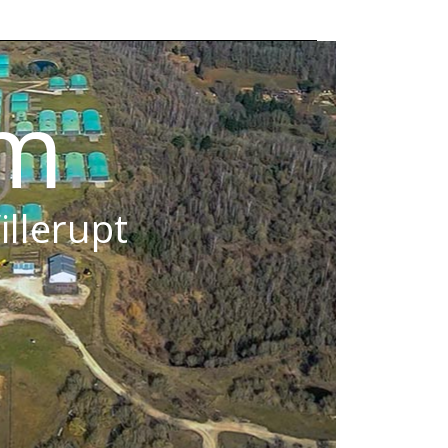
om
illerupt