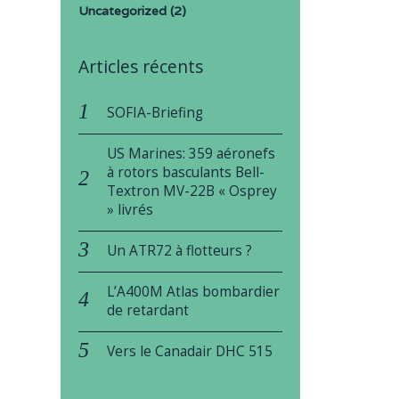
Uncategorized
(2)
Articles récents
SOFIA-Briefing
US Marines: 359 aéronefs
à rotors basculants Bell-
Textron MV-22B « Osprey
» livrés
Un ATR72 à flotteurs ?
L’A400M Atlas bombardier
de retardant
Vers le Canadair DHC 515