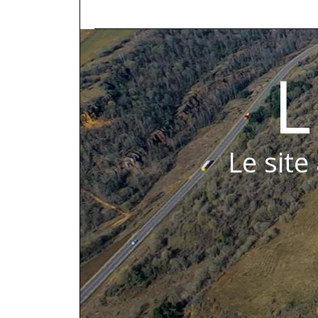
L
Le site