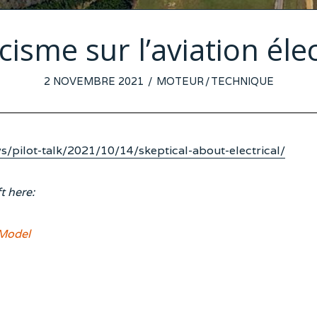
cisme sur l’aviation éle
POSTED
2 NOVEMBRE 2021
16
MOTEUR
/
TECHNIQUE
ON
OCTOBRE
2021
pilot-talk/2021/10/14/skeptical-about-electrical/
t here:
 Model