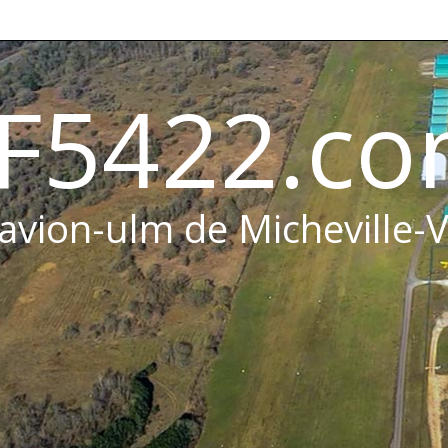
F5422.c
 avion-ulm de Micheville-V