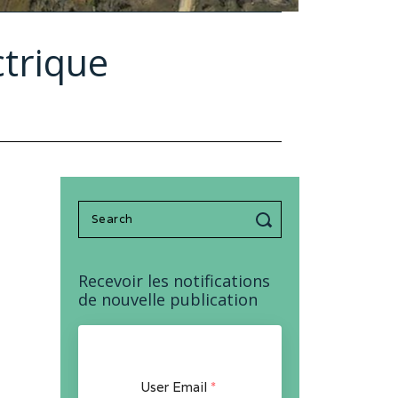
ctrique
Search
for:
Recevoir les notifications
de nouvelle publication
User Email
*