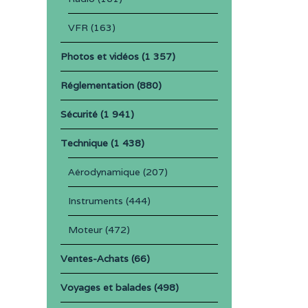
VFR
(163)
Photos et vidéos
(1 357)
Réglementation
(880)
Sécurité
(1 941)
Technique
(1 438)
Aérodynamique
(207)
Instruments
(444)
Moteur
(472)
Ventes-Achats
(66)
Voyages et balades
(498)