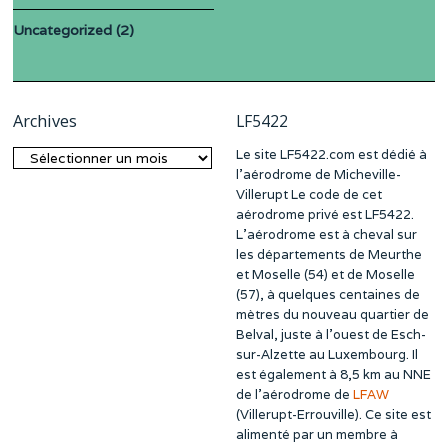
Uncategorized
(2)
Archives
LF5422
Le site LF5422.com est dédié à
Archives
l’aérodrome de Micheville-
Villerupt Le code de cet
aérodrome privé est LF5422.
L’aérodrome est à cheval sur
les départements de Meurthe
et Moselle (54) et de Moselle
(57), à quelques centaines de
mètres du nouveau quartier de
Belval, juste à l’ouest de Esch-
sur-Alzette au Luxembourg. Il
est également à 8,5 km au NNE
de l’aérodrome de
LFAW
(Villerupt-Errouville). Ce site est
alimenté par un membre à