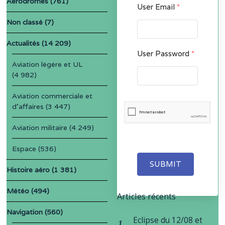
Aérodromes
(761)
User Email
*
Non classé
(7)
Actualités
(14 209)
User Password
*
Aviation légère et UL
(4 982)
Aviation commerciale et
d'affaires
(3 447)
Aviation militaire
(4 249)
Espace
(536)
SUBMIT
Histoire aéro
(1 381)
Météo
(494)
Articles récents
Navigation
(560)
Eclipse du 12/08 et