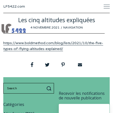
LF5422.com
Les cinq altitudes expliquées
POSTED
4 NOVEMBRE 2021
19
NAVIGATION
ON
OCTOBRE
2021
https://www.boldmethod.com/blog/lists/2021/10/the-five-
types-of-flying-altitudes-explained/
Search
for:
Recevoir les notifications
de nouvelle publication
Catégories