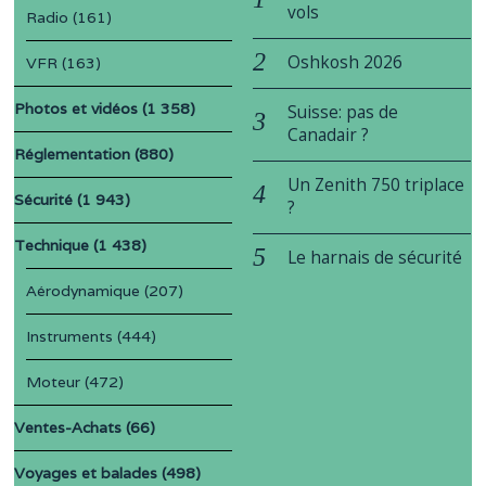
vols
Radio
(161)
Oshkosh 2026
VFR
(163)
Photos et vidéos
(1 358)
Suisse: pas de
Canadair ?
Réglementation
(880)
Un Zenith 750 triplace
Sécurité
(1 943)
?
Technique
(1 438)
Le harnais de sécurité
Aérodynamique
(207)
Instruments
(444)
Moteur
(472)
Ventes-Achats
(66)
Voyages et balades
(498)