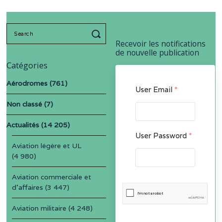
Search
for:
Recevoir les notifications
de nouvelle publication
Catégories
Aérodromes
(761)
User Email
*
Non classé
(7)
Actualités
(14 205)
User Password
*
Aviation légère et UL
(4 980)
Aviation commerciale et
d'affaires
(3 447)
Aviation militaire
(4 248)