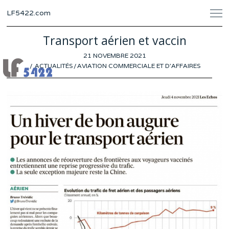
LF5422.com
Transport aérien et vaccin
POSTED
21 NOVEMBRE 2021
4
ON
ACTUALITÉS
/
AVIATION COMMERCIALE ET D'AFFAIRES
NOVEMBRE
2021