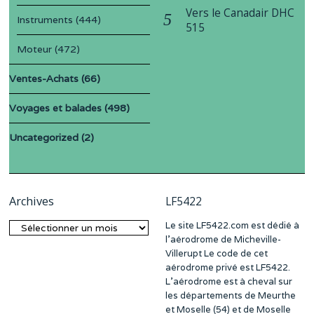
Vers le Canadair DHC
Instruments
(444)
515
Moteur
(472)
Ventes-Achats
(66)
Voyages et balades
(498)
Uncategorized
(2)
Archives
LF5422
Le site LF5422.com est dédié à
Archives
l’aérodrome de Micheville-
Villerupt Le code de cet
aérodrome privé est LF5422.
L’aérodrome est à cheval sur
les départements de Meurthe
et Moselle (54) et de Moselle