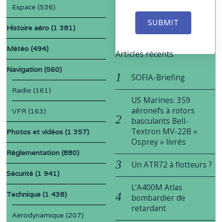
Espace
(536)
SUBMIT
Histoire aéro
(1 381)
Météo
(494)
Articles récents
Navigation
(560)
SOFIA-Briefing
Radio
(161)
US Marines: 359
aéronefs à rotors
VFR
(163)
basculants Bell-
Textron MV-22B «
Photos et vidéos
(1 357)
Osprey » livrés
Réglementation
(880)
Un ATR72 à flotteurs ?
Sécurité
(1 941)
L’A400M Atlas
Technique
(1 438)
bombardier de
retardant
Aérodynamique
(207)