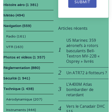
SUBMIT
Histoire aéro
(1 381)
Météo
(494)
Navigation
(559)
Articles récents
Radio
(161)
US Marines: 359
aéronefs à rotors
VFR
(163)
basculants Bell-
Textron MV-22B «
Photos et vidéos
(1 357)
Osprey » livrés
Réglementation
(880)
Un ATR72 à flotteurs ?
Sécurité
(1 941)
L’A400M Atlas
Technique
(1 438)
bombardier de
retardant
Aérodynamique
(207)
Vers le Canadair DHC
Instruments
(444)
515