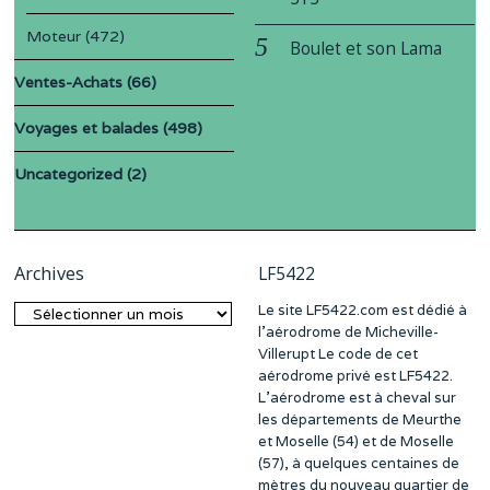
Moteur
(472)
Boulet et son Lama
Ventes-Achats
(66)
Voyages et balades
(498)
Uncategorized
(2)
Archives
LF5422
Le site LF5422.com est dédié à
Archives
l’aérodrome de Micheville-
Villerupt Le code de cet
aérodrome privé est LF5422.
L’aérodrome est à cheval sur
les départements de Meurthe
et Moselle (54) et de Moselle
(57), à quelques centaines de
mètres du nouveau quartier de