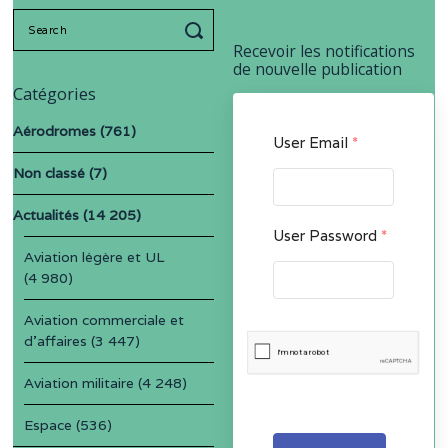
Search
for:
Recevoir les notifications
de nouvelle publication
Catégories
Aérodromes
(761)
User Email
*
Non classé
(7)
Actualités
(14 205)
User Password
*
Aviation légère et UL
(4 980)
Aviation commerciale et
d'affaires
(3 447)
Aviation militaire
(4 248)
Espace
(536)