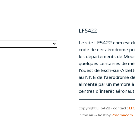
LF5422
Le site LF5422.com est dé
code de cet aérodrome pri
les départements de Meurt
quelques centaines de mètr
l’ouest de Esch-sur-Alzet
au NNE de l’aérodrome d
alimenté par un membre à pa
centres d’intérêt aéronaut
copyright LF5422 · contact :
LF
In the air & host by
Pragmacom