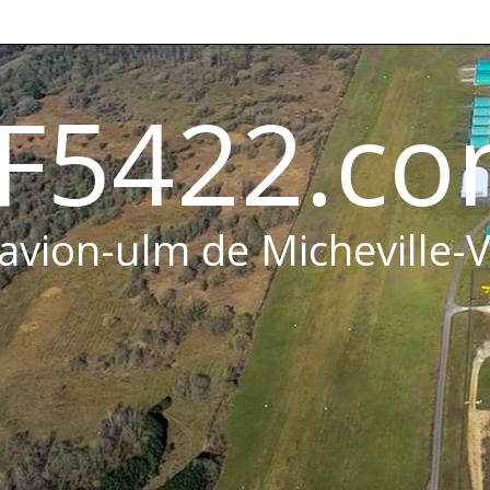
F5422.c
 avion-ulm de Micheville-V