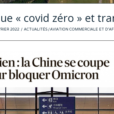
que « covid zéro » et tr
ED
VRIER 2022
14
ACTUALITÉS
/
AVIATION COMMERCIALE ET D'AF
FÉVRIER
2022