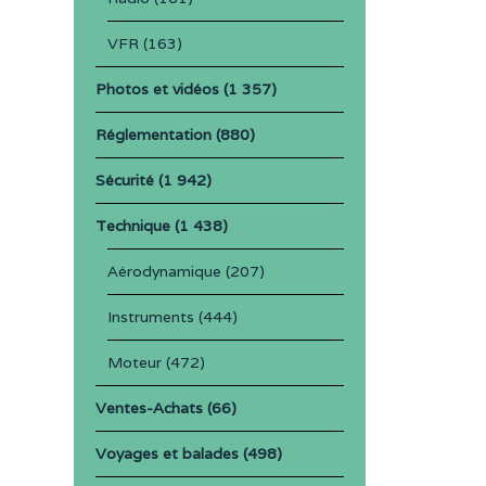
VFR
(163)
Photos et vidéos
(1 357)
Réglementation
(880)
Sécurité
(1 942)
Technique
(1 438)
Aérodynamique
(207)
Instruments
(444)
Moteur
(472)
Ventes-Achats
(66)
Voyages et balades
(498)