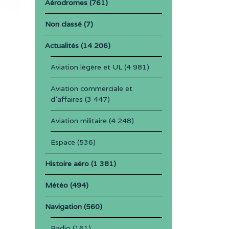
Aérodromes
(761)
Non classé
(7)
Actualités
(14 206)
Aviation légère et UL
(4 981)
Aviation commerciale et
d'affaires
(3 447)
Aviation militaire
(4 248)
Espace
(536)
Histoire aéro
(1 381)
Météo
(494)
Navigation
(560)
Radio
(161)