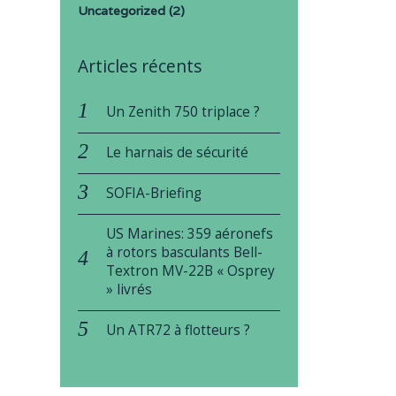
Uncategorized
(2)
Articles récents
Un Zenith 750 triplace ?
Le harnais de sécurité
SOFIA-Briefing
US Marines: 359 aéronefs
à rotors basculants Bell-
Textron MV-22B « Osprey
» livrés
Un ATR72 à flotteurs ?