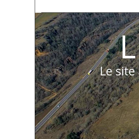
L
Le site