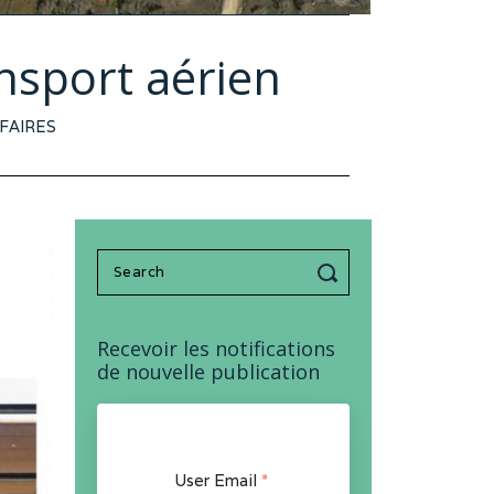
ansport aérien
FAIRES
Search
for:
Recevoir les notifications
de nouvelle publication
User Email
*