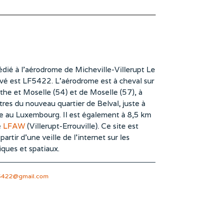
dié à l’aérodrome de Micheville-Villerupt Le
vé est LF5422. L’aérodrome est à cheval sur
he et Moselle (54) et de Moselle (57), à
es du nouveau quartier de Belval, juste à
te au Luxembourg. Il est également à 8,5 km
e
LFAW
(Villerupt-Errouville). Ce site est
rtir d’une veille de l’internet sur les
iques et spatiaux.
5422@gmail.com