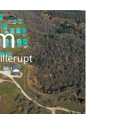
om
illerupt