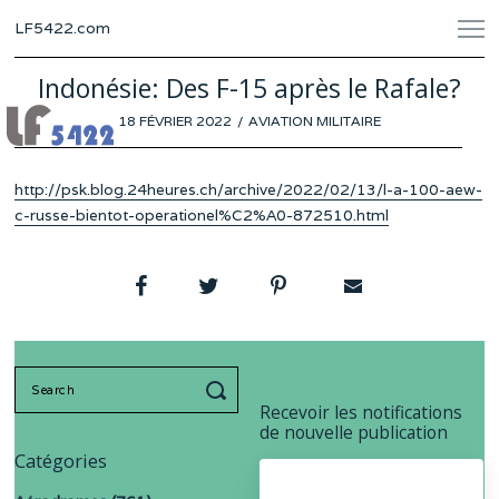
LF5422.com
Indonésie: Des F-15 après le Rafale?
POSTED
18 FÉVRIER 2022
14
AVIATION MILITAIRE
ON
FÉVRIER
2022
http://psk.blog.24heures.ch/archive/2022/02/13/l-a-100-aew-
c-russe-bientot-operationel%C2%A0-872510.html
Search
for:
Recevoir les notifications
de nouvelle publication
Catégories