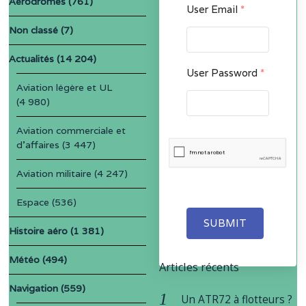
Aérodromes
(761)
User Email
*
Non classé
(7)
Actualités
(14 204)
User Password
*
Aviation légère et UL
(4 980)
Aviation commerciale et
d'affaires
(3 447)
Aviation militaire
(4 247)
Espace
(536)
SUBMIT
Histoire aéro
(1 381)
Météo
(494)
Articles récents
Navigation
(559)
Un ATR72 à flotteurs ?