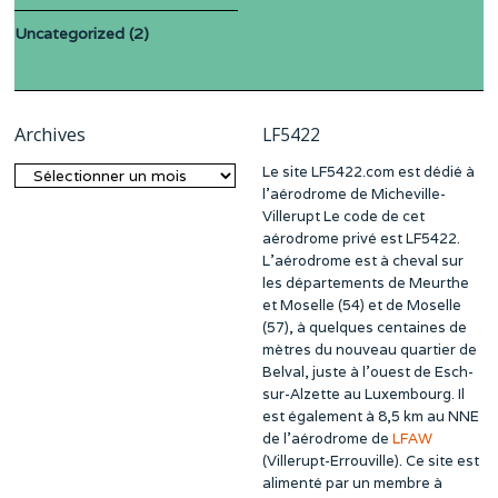
Uncategorized
(2)
Archives
LF5422
Le site LF5422.com est dédié à
Archives
l’aérodrome de Micheville-
Villerupt Le code de cet
aérodrome privé est LF5422.
L’aérodrome est à cheval sur
les départements de Meurthe
et Moselle (54) et de Moselle
(57), à quelques centaines de
mètres du nouveau quartier de
Belval, juste à l’ouest de Esch-
sur-Alzette au Luxembourg. Il
est également à 8,5 km au NNE
de l’aérodrome de
LFAW
(Villerupt-Errouville). Ce site est
alimenté par un membre à