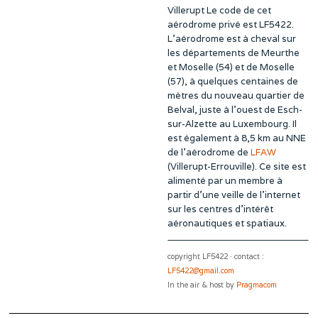
Villerupt Le code de cet
aérodrome privé est LF5422.
L’aérodrome est à cheval sur
les départements de Meurthe
et Moselle (54) et de Moselle
(57), à quelques centaines de
mètres du nouveau quartier de
Belval, juste à l’ouest de Esch-
sur-Alzette au Luxembourg. Il
est également à 8,5 km au NNE
de l’aérodrome de
LFAW
(Villerupt-Errouville). Ce site est
alimenté par un membre à
partir d’une veille de l’internet
sur les centres d’intérêt
aéronautiques et spatiaux.
copyright LF5422 · contact :
LF5422@gmail.com
In the air & host by
Pragmacom