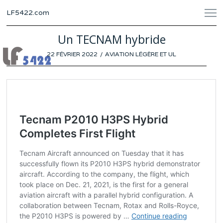
LF5422.com
Un TECNAM hybride
POSTED
22 FÉVRIER 2022
19
AVIATION LÉGÈRE ET UL
ON
FÉVRIER
2022