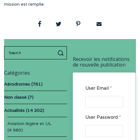
mission est remplie.
Search
for:
Recevoir les notifications
de nouvelle publication
Catégories
Aérodromes
(761)
User Email
*
Non classé
(7)
Actualités
(14 202)
User Password
*
Aviation légère et UL
(4 980)