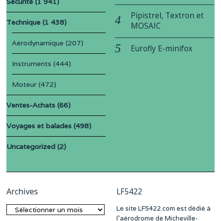
Sécurité
(1 941)
Pipistrel, Textron et
Technique
(1 438)
MOSAIC
Aérodynamique
(207)
Eurofly E-minifox
Instruments
(444)
Moteur
(472)
Ventes-Achats
(66)
Voyages et balades
(498)
Uncategorized
(2)
Archives
LF5422
Le site LF5422.com est dédié à
Archives
l’aérodrome de Micheville-