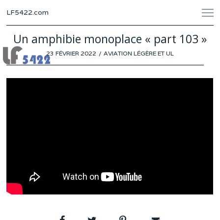
LF5422.com
Un amphibie monoplace « part 103 »
POSTED
23 FÉVRIER 2022
20
AVIATION LÉGÈRE ET UL
ON
FÉVRIER
2022