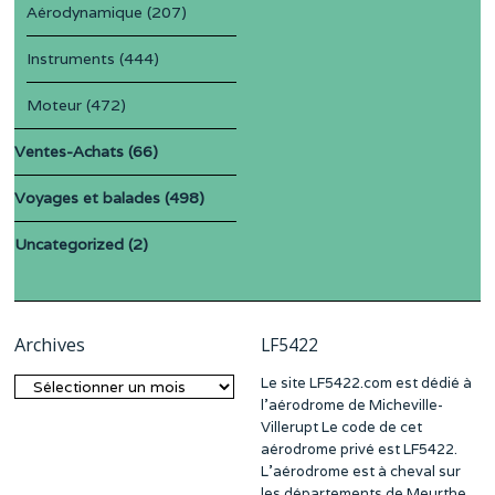
Aérodynamique
(207)
Instruments
(444)
Moteur
(472)
Ventes-Achats
(66)
Voyages et balades
(498)
Uncategorized
(2)
Archives
LF5422
Le site LF5422.com est dédié à
Archives
l’aérodrome de Micheville-
Villerupt Le code de cet
aérodrome privé est LF5422.
L’aérodrome est à cheval sur
les départements de Meurthe