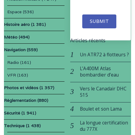
Espace
(536)
SUBMIT
Histoire aéro
(1 381)
Météo
(494)
Articles récents
Navigation
(559)
Un ATR72 à flotteurs ?
Radio
(161)
L’A400M Atlas
bombardier d’eau
VFR
(163)
Photos et vidéos
(1 357)
Vers le Canadair DHC
515
Réglementation
(880)
Boulet et son Lama
Sécurité
(1 941)
La longue certification
Technique
(1 438)
du 777X