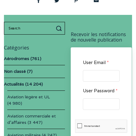
Search
for:
Recevoir les notifications
de nouvelle publication
Catégories
Aérodromes
(761)
User Email
*
Non classé
(7)
Actualités
(14 204)
User Password
*
Aviation légère et UL
(4 980)
Aviation commerciale et
d'affaires
(3 447)
Aviation militaire
(4 247)