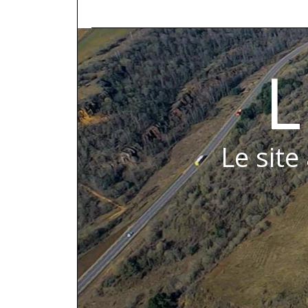
L
Le site