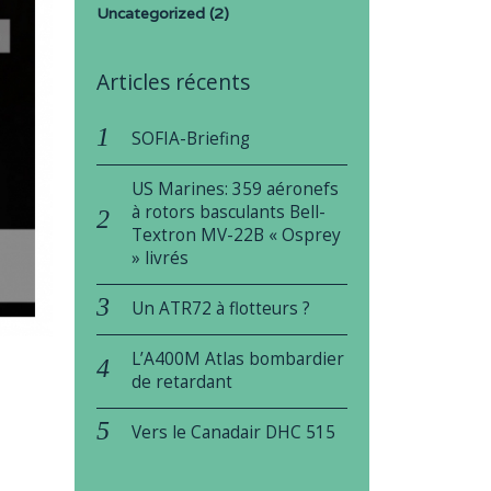
Uncategorized
(2)
Articles récents
SOFIA-Briefing
US Marines: 359 aéronefs
à rotors basculants Bell-
Textron MV-22B « Osprey
» livrés
Un ATR72 à flotteurs ?
L’A400M Atlas bombardier
de retardant
Vers le Canadair DHC 515