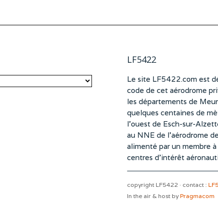
LF5422
Le site LF5422.com est dé
code de cet aérodrome pri
les départements de Meurt
quelques centaines de mètr
l’ouest de Esch-sur-Alzet
au NNE de l’aérodrome d
alimenté par un membre à pa
centres d’intérêt aéronaut
copyright LF5422 · contact :
LF
In the air & host by
Pragmacom