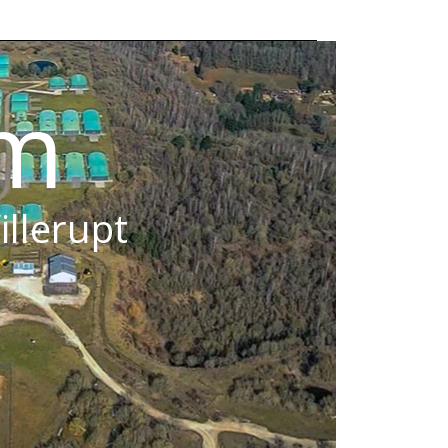
om
illerupt