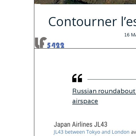
Contourner l’es
POS
16 M
ON
Russian roundabout: 
airspace