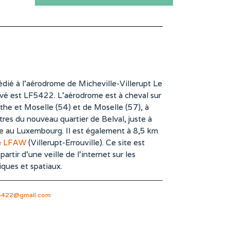
dié à l’aérodrome de Micheville-Villerupt Le
vé est LF5422. L’aérodrome est à cheval sur
he et Moselle (54) et de Moselle (57), à
es du nouveau quartier de Belval, juste à
te au Luxembourg. Il est également à 8,5 km
e
LFAW
(Villerupt-Errouville). Ce site est
rtir d’une veille de l’internet sur les
iques et spatiaux.
5422@gmail.com