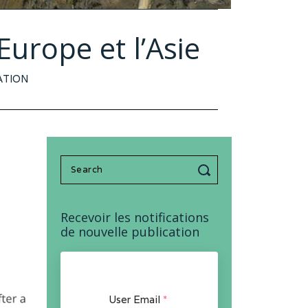
Europe et l’Asie
ATION
Search
for:
Recevoir les notifications
de nouvelle publication
User Email
*