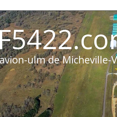
F5422.c
 avion-ulm de Micheville-V