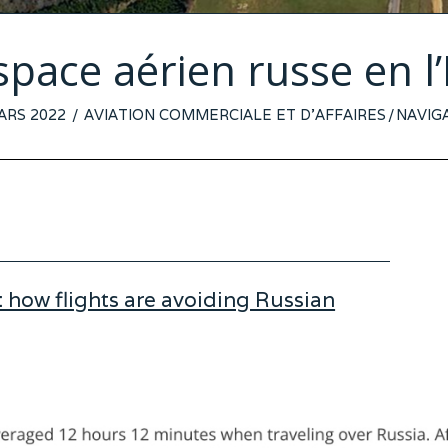
pace aérien russe en l’
TED
ARS 2022
12
AVIATION COMMERCIALE ET D'AFFAIRES
/
NAVIG
MARS
2022
how flights are avoiding Russian