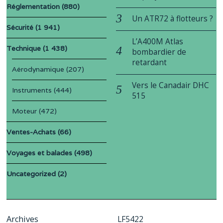
Réglementation
(880)
Un ATR72 à flotteurs ?
Sécurité
(1 941)
L’A400M Atlas
Technique
(1 438)
bombardier de
retardant
Aérodynamique
(207)
Vers le Canadair DHC
Instruments
(444)
515
Moteur
(472)
Ventes-Achats
(66)
Voyages et balades
(498)
Uncategorized
(2)
Archives
LF5422