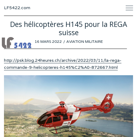
LF5422.com
Des hélicoptères H145 pour la REGA
suisse
POSTED
16 MARS 2022
12
AVIATION MILITAIRE
ON
MARS
2022
http://psk.blog.24heures.ch/archive/2022/03/11/la-rega-
commande-9-helicopteres-h145%C2%A0-872667.html