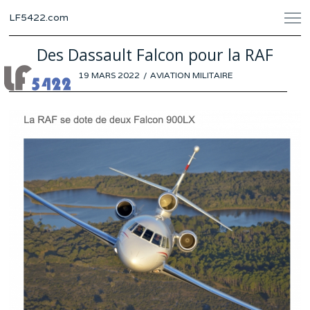
LF5422.com
Des Dassault Falcon pour la RAF
POSTED
19 MARS 2022
18
AVIATION MILITAIRE
ON
MARS
2022