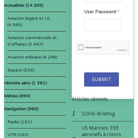
Actualités
(14 205)
User Password
*
Aviation légère et UL
(4 980)
Aviation commerciale et
d'affaires
(3 447)
Aviation militaire
(4 248)
Espace
(536)
SUBMIT
Histoire aéro
(1 381)
Météo
(494)
Articles récents
Navigation
(560)
SOFIA-Briefing
Radio
(161)
US Marines: 359
aéronefs à rotors
VFR
(163)