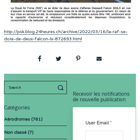
http://psk.blog.24heures.ch/archive/2022/03/16/la-raf-se-
dote-de-deux-falcon-lx-872693.html
Search
for:
Recevoir les notifications
de nouvelle publication
Catégories
Aérodromes
(761)
User Email
*
Non classé
(7)