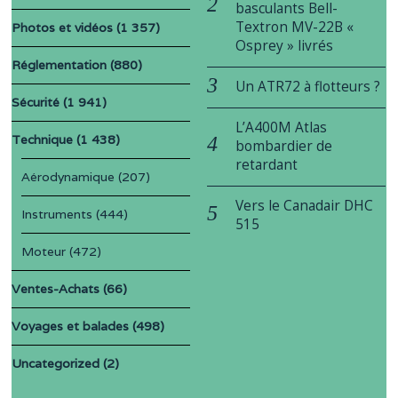
basculants Bell-
Textron MV-22B «
Photos et vidéos
(1 357)
Osprey » livrés
Réglementation
(880)
Un ATR72 à flotteurs ?
Sécurité
(1 941)
L’A400M Atlas
Technique
(1 438)
bombardier de
retardant
Aérodynamique
(207)
Vers le Canadair DHC
Instruments
(444)
515
Moteur
(472)
Ventes-Achats
(66)
Voyages et balades
(498)
Uncategorized
(2)