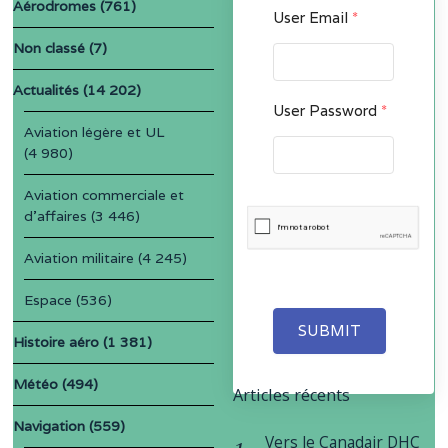
Aérodromes
(761)
User Email
*
Non classé
(7)
Actualités
(14 202)
User Password
*
Aviation légère et UL
(4 980)
Aviation commerciale et
d'affaires
(3 446)
Aviation militaire
(4 245)
Espace
(536)
SUBMIT
Histoire aéro
(1 381)
Météo
(494)
Articles récents
Navigation
(559)
Vers le Canadair DHC