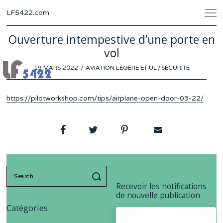
LF5422.com
Ouverture intempestive d’une porte en
vol
POSTED
19 MARS 2022
18
AVIATION LÉGÈRE ET UL
/
SÉCURITÉ
ON
MARS
2022
https://pilotworkshop.com/tips/airplane-open-door-03-22/
Search
for:
Recevoir les notifications
de nouvelle publication
Catégories