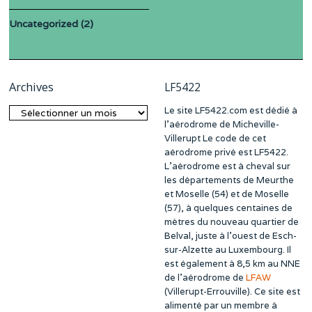
Uncategorized
(2)
Archives
LF5422
Le site LF5422.com est dédié à
Archives
l’aérodrome de Micheville-
Villerupt Le code de cet
aérodrome privé est LF5422.
L’aérodrome est à cheval sur
les départements de Meurthe
et Moselle (54) et de Moselle
(57), à quelques centaines de
mètres du nouveau quartier de
Belval, juste à l’ouest de Esch-
sur-Alzette au Luxembourg. Il
est également à 8,5 km au NNE
de l’aérodrome de
LFAW
(Villerupt-Errouville). Ce site est
alimenté par un membre à