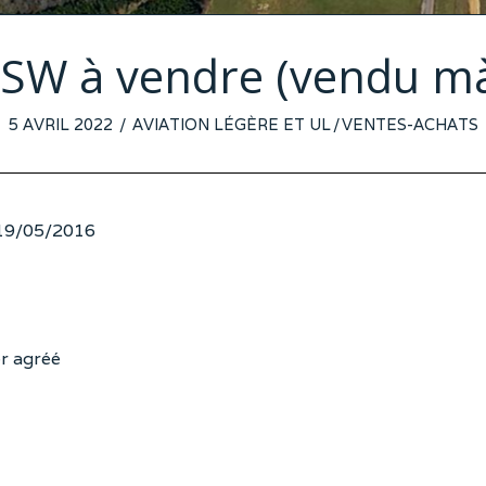
s SW à vendre (vendu m
POSTED
5 AVRIL 2022
12
AVIATION LÉGÈRE ET UL
/
VENTES-ACHATS
ON
AVRIL
2022
 19/05/2016
er agréé