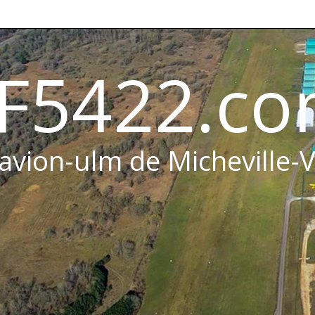
F5422.c
 avion-ulm de Micheville-V