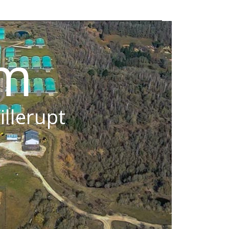
om
illerupt