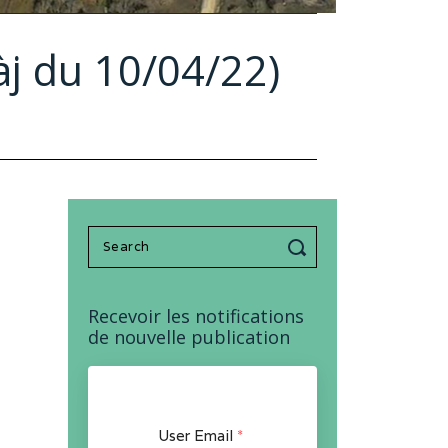
àj du 10/04/22)
Search
for:
Recevoir les notifications
de nouvelle publication
User Email
*