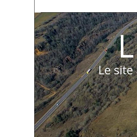
L
Le site