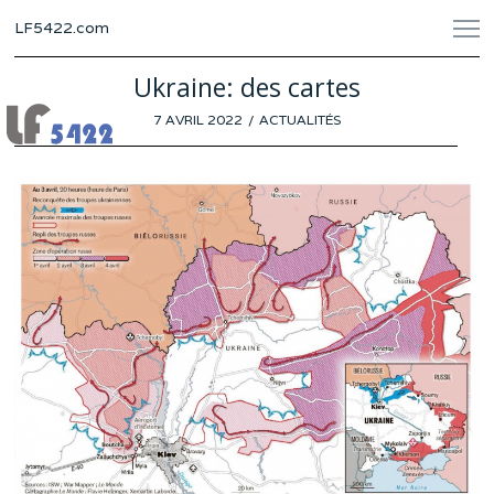
LF5422.com
Ukraine: des cartes
POSTED
7 AVRIL 2022
6
ACTUALITÉS
ON
AVRIL
2022