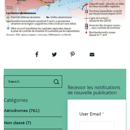
Search
for:
Recevoir les notifications
de nouvelle publication
Catégories
Aérodromes
(761)
User Email
*
Non classé
(7)