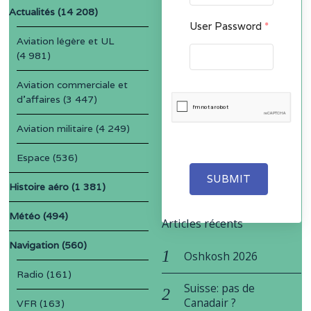
Actualités
(14 208)
User Password
*
Aviation légère et UL
(4 981)
Aviation commerciale et
d'affaires
(3 447)
Aviation militaire
(4 249)
Espace
(536)
SUBMIT
Histoire aéro
(1 381)
Météo
(494)
Articles récents
Navigation
(560)
Oshkosh 2026
Radio
(161)
Suisse: pas de
Canadair ?
VFR
(163)