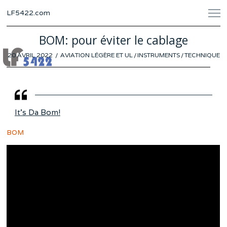
LF5422.com
BOM: pour éviter le cablage
POSTED
20 AVRIL 2022
18
AVIATION LÉGÈRE ET UL
/
INSTRUMENTS
/
TECHNIQUE
ON
AVRIL
2022
It’s Da Bom!
BOM