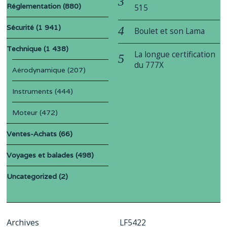
Réglementation
(880)
515
Sécurité
(1 941)
Boulet et son Lama
Technique
(1 438)
La longue certification
du 777X
Aérodynamique
(207)
Instruments
(444)
Moteur
(472)
Ventes-Achats
(66)
Voyages et balades
(498)
Uncategorized
(2)
Archives
LF5422