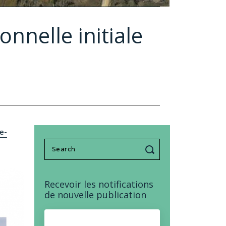
onnelle initiale
e-
Search
for:
Recevoir les notifications
de nouvelle publication