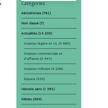
Catégories
Aérodromes
(761)
Non classé
(7)
Actualités
(14 205)
Aviation légère et UL
(4 980)
Aviation commerciale et
d'affaires
(3 447)
Aviation militaire
(4 248)
Espace
(536)
Histoire aéro
(1 381)
Météo
(494)