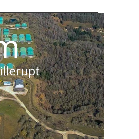
om
illerupt