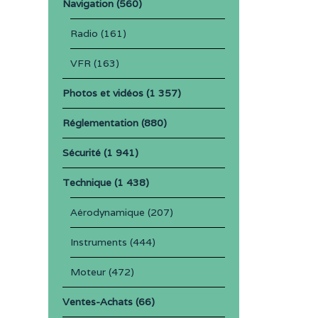
Navigation
(560)
Radio
(161)
VFR
(163)
Photos et vidéos
(1 357)
Réglementation
(880)
Sécurité
(1 941)
Technique
(1 438)
Aérodynamique
(207)
Instruments
(444)
Moteur
(472)
Ventes-Achats
(66)