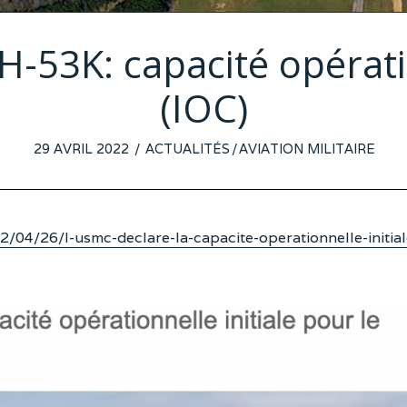
H-53K: capacité opérati
(IOC)
POSTED
29 AVRIL 2022
27
ACTUALITÉS
/
AVIATION MILITAIRE
ON
AVRIL
2022
2/04/26/l-usmc-declare-la-capacite-operationnelle-initial