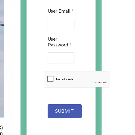
User Email
*
User
Password
*
SUBMIT