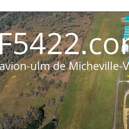
F5422.c
 avion-ulm de Micheville-V