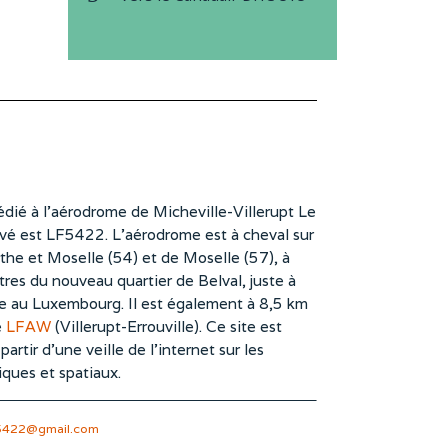
dié à l’aérodrome de Micheville-Villerupt Le
vé est LF5422. L’aérodrome est à cheval sur
he et Moselle (54) et de Moselle (57), à
es du nouveau quartier de Belval, juste à
te au Luxembourg. Il est également à 8,5 km
e
LFAW
(Villerupt-Errouville). Ce site est
rtir d’une veille de l’internet sur les
iques et spatiaux.
5422@gmail.com