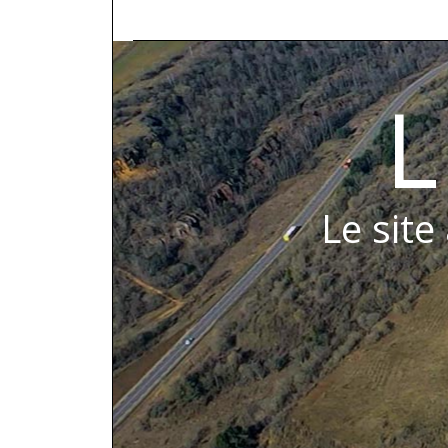
L
Le site