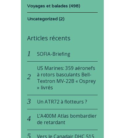
Voyages et balades
(498)
Uncategorized
(2)
Articles récents
SOFIA-Briefing
US Marines: 359 aéronefs
à rotors basculants Bell-
Textron MV-22B « Osprey
» livrés
Un ATR72 à flotteurs ?
L’A400M Atlas bombardier
de retardant
Vers le Canadair DHC 515