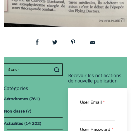
Search
for:
Recevoir les notifications
de nouvelle publication
Catégories
Aérodromes
(761)
User Email
*
Non classé
(7)
Actualités
(14 202)
User Password
*