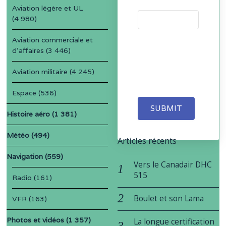
Aviation légère et UL
(4 980)
Aviation commerciale et
d'affaires
(3 446)
Aviation militaire
(4 245)
Espace
(536)
SUBMIT
Histoire aéro
(1 381)
Météo
(494)
Articles récents
Navigation
(559)
Vers le Canadair DHC
515
Radio
(161)
Boulet et son Lama
VFR
(163)
Photos et vidéos
(1 357)
La longue certification