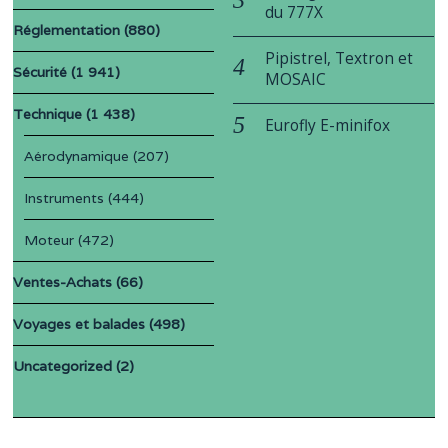
du 777X
Réglementation
(880)
Pipistrel, Textron et
Sécurité
(1 941)
MOSAIC
Technique
(1 438)
Eurofly E-minifox
Aérodynamique
(207)
Instruments
(444)
Moteur
(472)
Ventes-Achats
(66)
Voyages et balades
(498)
Uncategorized
(2)