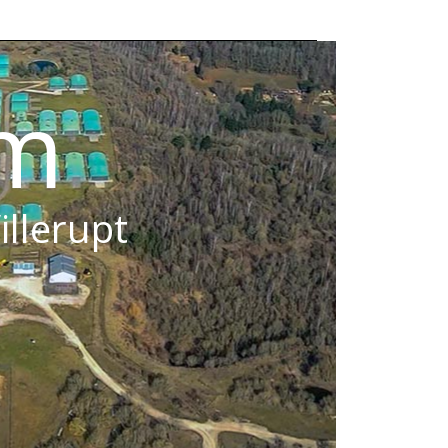
om
illerupt