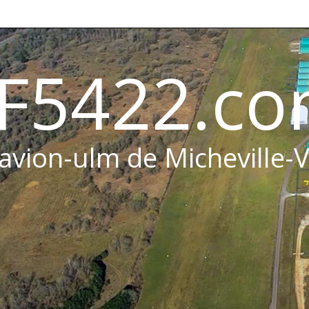
F5422.c
 avion-ulm de Micheville-V