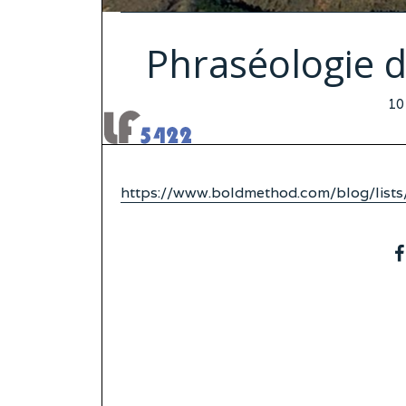
Phraséologie d
PO
10
O
https://www.boldmethod.com/blog/lists/