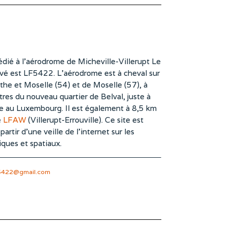
dié à l’aérodrome de Micheville-Villerupt Le
vé est LF5422. L’aérodrome est à cheval sur
he et Moselle (54) et de Moselle (57), à
es du nouveau quartier de Belval, juste à
te au Luxembourg. Il est également à 8,5 km
e
LFAW
(Villerupt-Errouville). Ce site est
rtir d’une veille de l’internet sur les
iques et spatiaux.
5422@gmail.com