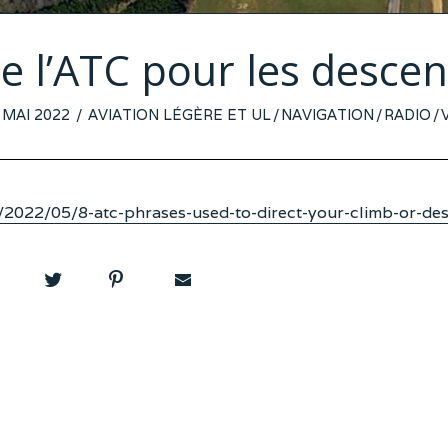
e l’ATC pour les desce
STED
 MAI 2022
7
AVIATION LÉGÈRE ET UL
/
NAVIGATION
/
RADIO
/
N
MAI
2022
2022/05/8-atc-phrases-used-to-direct-your-climb-or-de