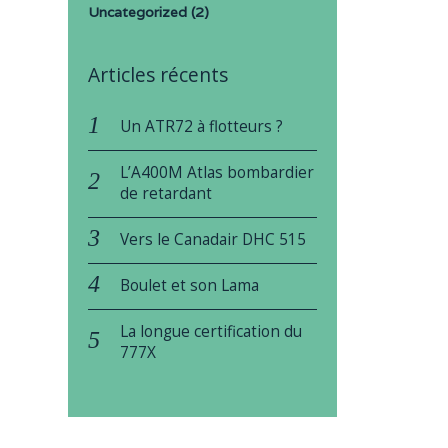
Uncategorized
(2)
Articles récents
Un ATR72 à flotteurs ?
L’A400M Atlas bombardier
de retardant
Vers le Canadair DHC 515
Boulet et son Lama
La longue certification du
777X