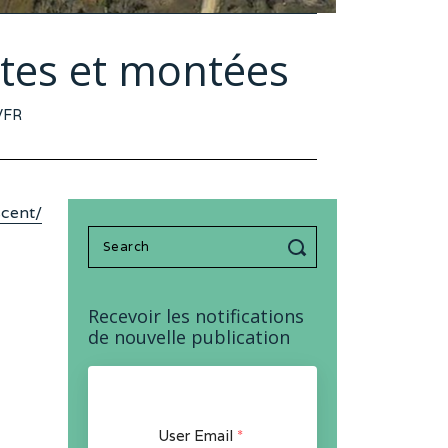
ntes et montées
VFR
scent/
Search
for:
Recevoir les notifications
de nouvelle publication
User Email
*