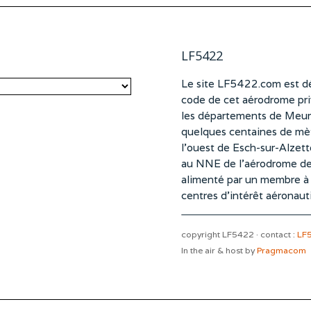
LF5422
Le site LF5422.com est dé
code de cet aérodrome pri
les départements de Meurt
quelques centaines de mètr
l’ouest de Esch-sur-Alzet
au NNE de l’aérodrome d
alimenté par un membre à pa
centres d’intérêt aéronaut
copyright LF5422 · contact :
LF
In the air & host by
Pragmacom