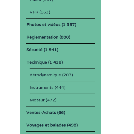
VFR
(163)
Photos et vidéos
(1 357)
Réglementation
(880)
Sécurité
(1 941)
Technique
(1 438)
Aérodynamique
(207)
Instruments
(444)
Moteur
(472)
Ventes-Achats
(66)
Voyages et balades
(498)