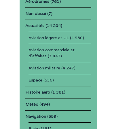
Aérodromes
(761)
Non classé
(7)
Actualités
(14 204)
Aviation légère et UL
(4 980)
Aviation commerciale et
d'affaires
(3 447)
Aviation militaire
(4 247)
Espace
(536)
Histoire aéro
(1 381)
Météo
(494)
Navigation
(559)
Radio
(161)