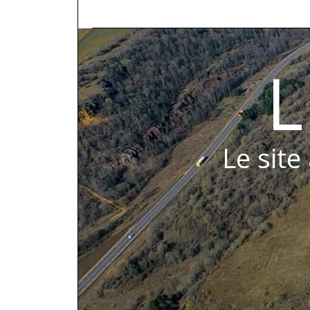
L
Le site