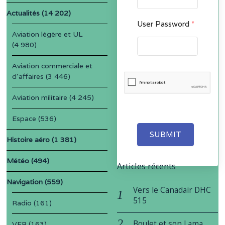
Actualités
(14 202)
User Password
*
Aviation légère et UL
(4 980)
Aviation commerciale et
d'affaires
(3 446)
Aviation militaire
(4 245)
Espace
(536)
SUBMIT
Histoire aéro
(1 381)
Météo
(494)
Articles récents
Navigation
(559)
Vers le Canadair DHC
515
Radio
(161)
Boulet et son Lama
VFR
(163)