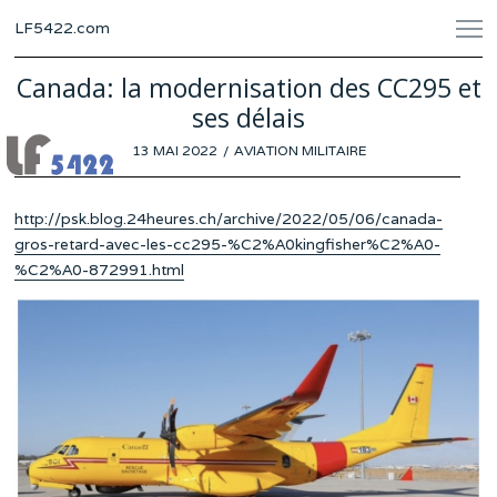
LF5422.com
Canada: la modernisation des CC295 et
ses délais
POSTED
13 MAI 2022
8
AVIATION MILITAIRE
ON
MAI
2022
http://psk.blog.24heures.ch/archive/2022/05/06/canada-
gros-retard-avec-les-cc295-%C2%A0kingfisher%C2%A0-
%C2%A0-872991.html