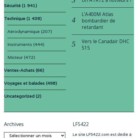
Un ATR72 à flotteurs ?
Sécurité
(1 941)
L’A400M Atlas
Technique
(1 438)
bombardier de
retardant
Aérodynamique
(207)
Vers le Canadair DHC
Instruments
(444)
515
Moteur
(472)
Ventes-Achats
(66)
Voyages et balades
(498)
Uncategorized
(2)
Archives
LF5422
Le site LF5422.com est dédié à
Archives