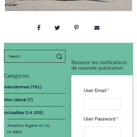
Search
for:
Recevoir les notifications
de nouvelle publication
Catégories
Aérodromes
(761)
User Email
*
Non classé
(7)
Actualités
(14 205)
User Password
*
Aviation légère et UL
(4 980)