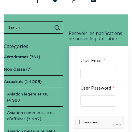
Search
for:
Recevoir les notifications
de nouvelle publication
Catégories
Aérodromes
(761)
User Email
*
Non classé
(7)
Actualités
(14 205)
User Password
*
Aviation légère et UL
(4 980)
Aviation commerciale et
d'affaires
(3 447)
Aviation militaire
(4 248)