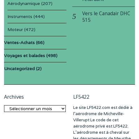
Aérodynamique
(207)
Vers le Canadair DHC
Instruments
(444)
515
Moteur
(472)
Ventes-Achats
(66)
Voyages et balades
(498)
Uncategorized
(2)
Archives
LF5422
Le site LF5422.com est dédié à
Archives
l’aérodrome de Micheville-
Villerupt Le code de cet
aérodrome privé est LF5422.
L’aérodrome est à cheval sur
les départements de Meurthe