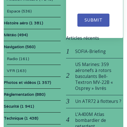
Espace
(536)
SUBMIT
Histoire aéro
(1 381)
Météo
(494)
Articles récents
Navigation
(560)
SOFIA-Briefing
Radio
(161)
US Marines: 359
aéronefs à rotors
VFR
(163)
basculants Bell-
Textron MV-22B «
Photos et vidéos
(1 357)
Osprey » livrés
Réglementation
(880)
Un ATR72 à flotteurs ?
Sécurité
(1 941)
L’A400M Atlas
Technique
(1 438)
bombardier de
retardant