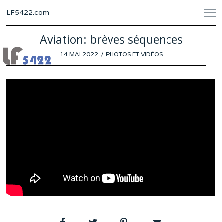
LF5422.com
Aviation: brèves séquences
POSTED
14 MAI 2022
9
PHOTOS ET VIDÉOS
ON
MAI
2022