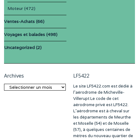
Moteur
(472)
Ventes-Achats
(66)
Voyages et balades
(498)
Uncategorized
(2)
Archives
LF5422
Le site LF5422.com est dédié à
Archives
l’aérodrome de Micheville-
Villerupt Le code de cet
aérodrome privé est LF5422.
L’aérodrome est à cheval sur
les départements de Meurthe
et Moselle (54) et de Moselle
(57), à quelques centaines de
mètres du nouveau quartier de