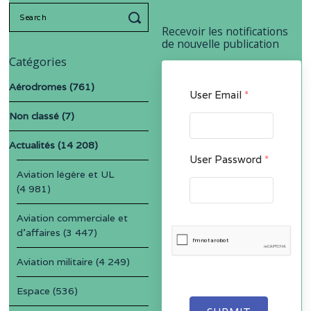
Search
for:
Recevoir les notifications
de nouvelle publication
Catégories
Aérodromes
(761)
User Email
*
Non classé
(7)
Actualités
(14 208)
User Password
*
Aviation légère et UL
(4 981)
Aviation commerciale et
d'affaires
(3 447)
Aviation militaire
(4 249)
Espace
(536)