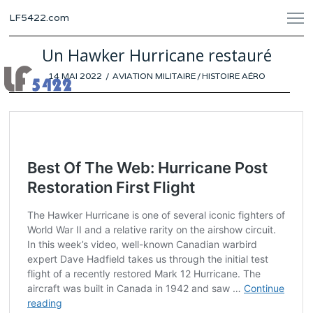
LF5422.com
Un Hawker Hurricane restauré
POSTED
14 MAI 2022
9
AVIATION MILITAIRE
/
HISTOIRE AÉRO
ON
MAI
2022