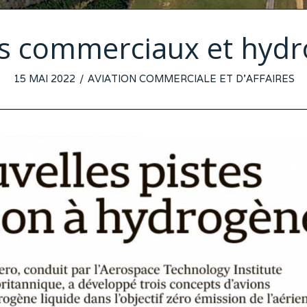
s commerciaux et hyd
POSTED
15 MAI 2022
12
AVIATION COMMERCIALE ET D'AFFAIRES
ON
MAI
2022