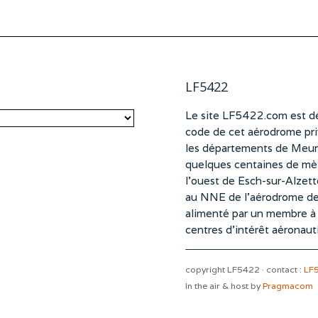
LF5422
Le site LF5422.com est dé
code de cet aérodrome pri
les départements de Meurt
quelques centaines de mètr
l’ouest de Esch-sur-Alzet
au NNE de l’aérodrome d
alimenté par un membre à pa
centres d’intérêt aéronaut
copyright LF5422 · contact :
LF
In the air & host by
Pragmacom