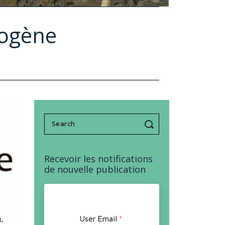
rogène
Search
for:
Recevoir les notifications
de nouvelle publication
User Email
*