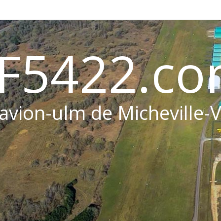
F5422.c
 avion-ulm de Micheville-V