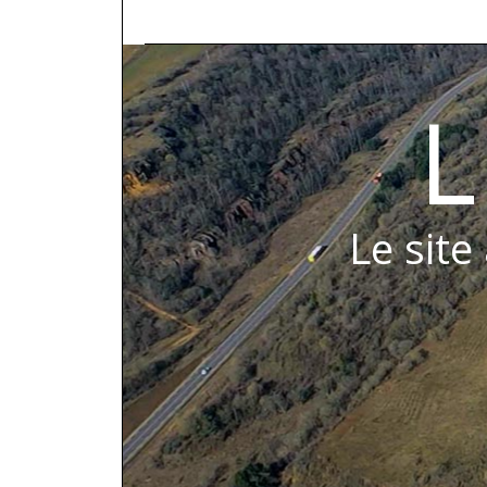
L
Le site