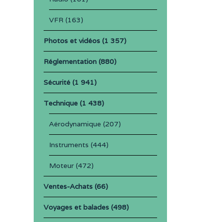
VFR
(163)
Photos et vidéos
(1 357)
Réglementation
(880)
Sécurité
(1 941)
Technique
(1 438)
Aérodynamique
(207)
Instruments
(444)
Moteur
(472)
Ventes-Achats
(66)
Voyages et balades
(498)