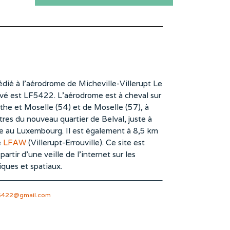
dié à l’aérodrome de Micheville-Villerupt Le
vé est LF5422. L’aérodrome est à cheval sur
he et Moselle (54) et de Moselle (57), à
es du nouveau quartier de Belval, juste à
te au Luxembourg. Il est également à 8,5 km
e
LFAW
(Villerupt-Errouville). Ce site est
rtir d’une veille de l’internet sur les
iques et spatiaux.
5422@gmail.com