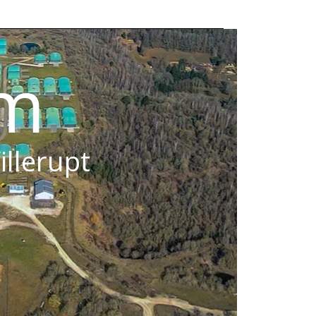
om
illerupt