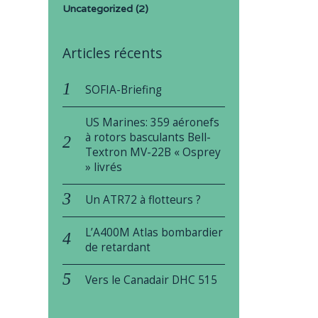
Uncategorized
(2)
Articles récents
SOFIA-Briefing
US Marines: 359 aéronefs
à rotors basculants Bell-
Textron MV-22B « Osprey
» livrés
Un ATR72 à flotteurs ?
L’A400M Atlas bombardier
de retardant
Vers le Canadair DHC 515