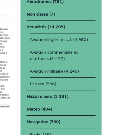
Aérodromes
(761)
Non classé
(7)
Actualités
(14 205)
Aviation légère et UL
(4 980)
Aviation commerciale et
d'affaires
(3 447)
Aviation militaire
(4 248)
Espace
(536)
Histoire aéro
(1 381)
Météo
(494)
Navigation
(560)
Radio
(161)