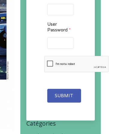
User
Password
*
SUBMIT
Catégories