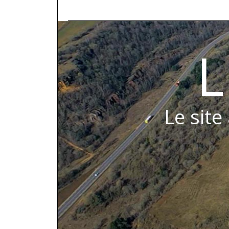
L
Le site