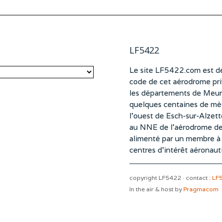
LF5422
Le site LF5422.com est dé
code de cet aérodrome pri
les départements de Meurt
quelques centaines de mètr
l’ouest de Esch-sur-Alzet
au NNE de l’aérodrome d
alimenté par un membre à pa
centres d’intérêt aéronaut
copyright LF5422 · contact :
LF
In the air & host by
Pragmacom