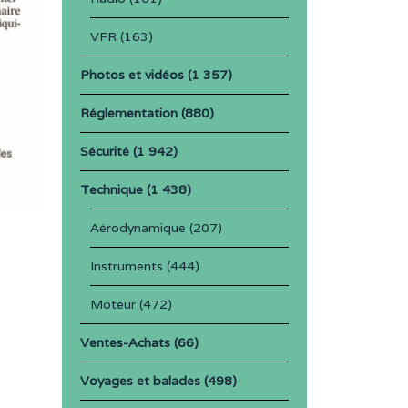
VFR
(163)
Photos et vidéos
(1 357)
Réglementation
(880)
Sécurité
(1 942)
Technique
(1 438)
Aérodynamique
(207)
Instruments
(444)
Moteur
(472)
Ventes-Achats
(66)
Voyages et balades
(498)