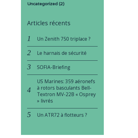
Uncategorized
(2)
Articles récents
Un Zenith 750 triplace ?
Le harnais de sécurité
SOFIA-Briefing
US Marines: 359 aéronefs
à rotors basculants Bell-
Textron MV-22B « Osprey
» livrés
Un ATR72 à flotteurs ?