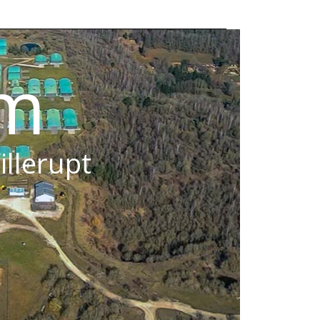
om
illerupt