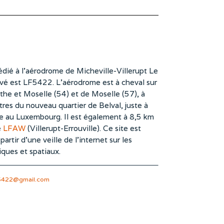
dié à l’aérodrome de Micheville-Villerupt Le
vé est LF5422. L’aérodrome est à cheval sur
he et Moselle (54) et de Moselle (57), à
es du nouveau quartier de Belval, juste à
te au Luxembourg. Il est également à 8,5 km
e
LFAW
(Villerupt-Errouville). Ce site est
rtir d’une veille de l’internet sur les
iques et spatiaux.
5422@gmail.com