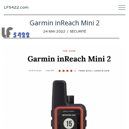
LF5422.com
Garmin inReach Mini 2
POSTED
24 MAI 2022
20
SÉCURITÉ
ON
MAI
2022