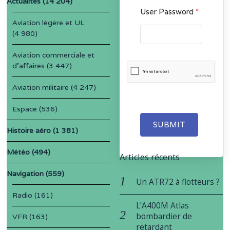
Actualités
(14 204)
User Password
*
Aviation légère et UL
(4 980)
Aviation commerciale et
d'affaires
(3 447)
Aviation militaire
(4 247)
Espace
(536)
SUBMIT
Histoire aéro
(1 381)
Météo
(494)
Articles récents
Navigation
(559)
Un ATR72 à flotteurs ?
Radio
(161)
L’A400M Atlas
bombardier de
VFR
(163)
retardant