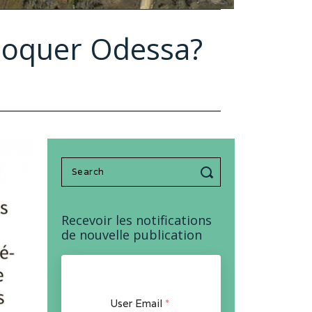
bloquer Odessa?
Search
for:
Recevoir les notifications
de nouvelle publication
User Email
*