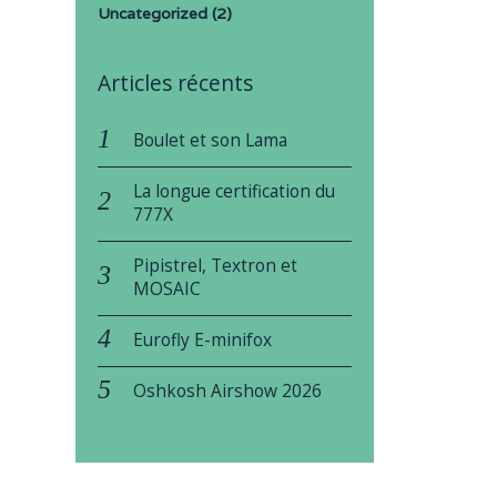
Uncategorized
(2)
Articles récents
Boulet et son Lama
La longue certification du
777X
Pipistrel, Textron et
MOSAIC
Eurofly E-minifox
Oshkosh Airshow 2026