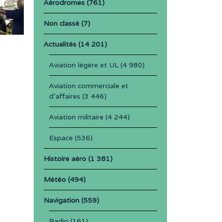
Aérodromes
(761)
Non classé
(7)
Actualités
(14 201)
Aviation légère et UL
(4 980)
Aviation commerciale et
d'affaires
(3 446)
Aviation militaire
(4 244)
Espace
(536)
Histoire aéro
(1 381)
Météo
(494)
Navigation
(559)
Radio
(161)