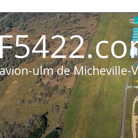
F5422.c
 avion-ulm de Micheville-V