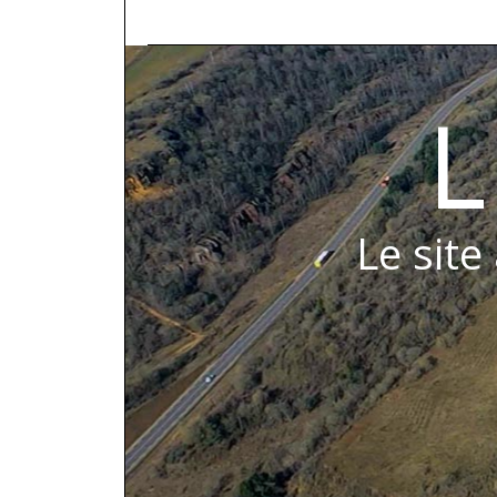
L
Le site