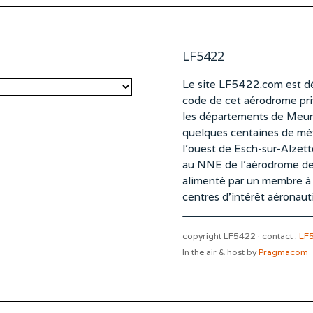
LF5422
Le site LF5422.com est dé
code de cet aérodrome pri
les départements de Meurt
quelques centaines de mètr
l’ouest de Esch-sur-Alzet
au NNE de l’aérodrome d
alimenté par un membre à pa
centres d’intérêt aéronaut
copyright LF5422 · contact :
LF
In the air & host by
Pragmacom