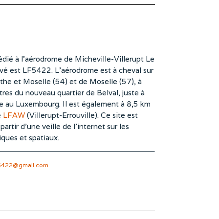
dié à l’aérodrome de Micheville-Villerupt Le
vé est LF5422. L’aérodrome est à cheval sur
he et Moselle (54) et de Moselle (57), à
es du nouveau quartier de Belval, juste à
te au Luxembourg. Il est également à 8,5 km
e
LFAW
(Villerupt-Errouville). Ce site est
rtir d’une veille de l’internet sur les
iques et spatiaux.
5422@gmail.com