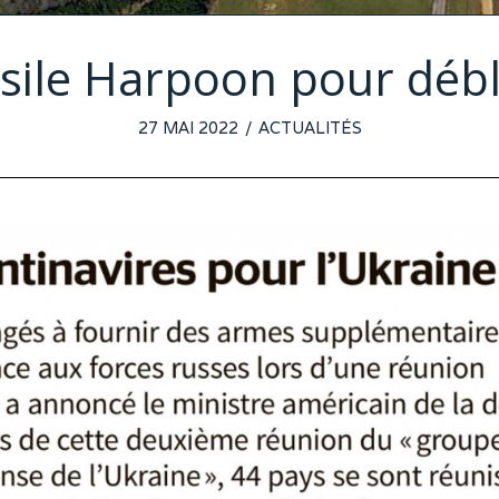
ssile Harpoon pour dé
POSTED
27 MAI 2022
24
ACTUALITÉS
ON
MAI
2022