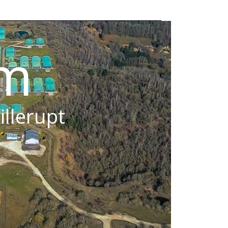
om
illerupt