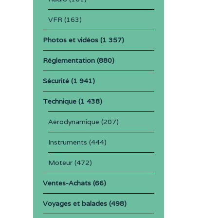
VFR
(163)
Photos et vidéos
(1 357)
Réglementation
(880)
Sécurité
(1 941)
Technique
(1 438)
Aérodynamique
(207)
Instruments
(444)
Moteur
(472)
Ventes-Achats
(66)
Voyages et balades
(498)