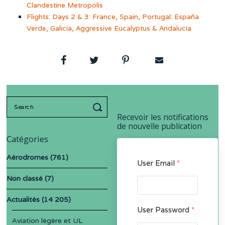
Clandestine Metropolis
Flights: Days 2 & 3: France, Spain, Portugal: España
Verde, Galicia, Aggressive Eucalyptus & Andalucía
Search
for:
Recevoir les notifications
de nouvelle publication
Catégories
Aérodromes
(761)
User Email
*
Non classé
(7)
Actualités
(14 205)
User Password
*
Aviation légère et UL