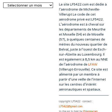
Le site LF5422.com est dédié à
Archives
l’aérodrome de Micheville-
Villerupt Le code de cet
aérodrome privé est LF5422.
L’aérodrome est à cheval sur
les départements de Meurthe
et Moselle (54) et de Moselle
(57), à quelques centaines de
mètres du nouveau quartier de
Belval, juste à l’ouest de Esch-
sur-Alzette au Luxembourg. Il
est également à 8,5 km au NNE
de l’aérodrome de
LFAW
(Villerupt-Errouville). Ce site est
alimenté par un membre à
partir d’une veille de l’internet
sur les centres d’intérêt
aéronautiques et spatiaux.
copyright LF5422 · contact :
LF5422@gmail.com
In the air & host by
Pragmacom