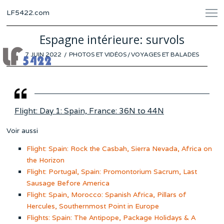
LF5422.com
Espagne intérieure: survols
POSTED
7 JUIN 2022
5
PHOTOS ET VIDÉOS
/
VOYAGES ET BALADES
ON
JUIN
2022
Flight: Day 1: Spain, France: 36N to 44N
Voir aussi
Flight: Spain: Rock the Casbah, Sierra Nevada, Africa on
the Horizon
Flight: Portugal, Spain: Promontorium Sacrum, Last
Sausage Before America
Flight: Spain, Morocco: Spanish Africa, Pillars of
Hercules, Southernmost Point in Europe
Flights: Spain: The Antipope, Package Holidays & A