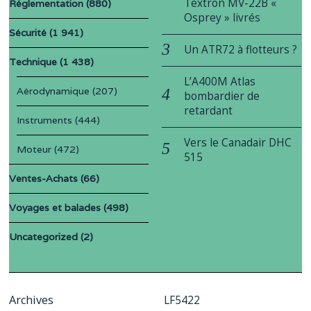
Textron MV-22B «
Réglementation
(880)
Osprey » livrés
Sécurité
(1 941)
Un ATR72 à flotteurs ?
Technique
(1 438)
L’A400M Atlas
Aérodynamique
(207)
bombardier de
retardant
Instruments
(444)
Vers le Canadair DHC
Moteur
(472)
515
Ventes-Achats
(66)
Voyages et balades
(498)
Uncategorized
(2)
Archives
LF5422